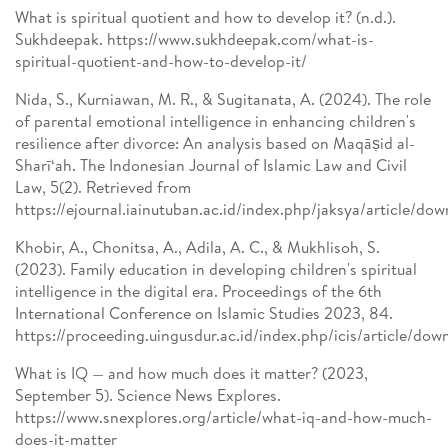
What is spiritual quotient and how to develop it? (n.d.).
Sukhdeepak. https://www.sukhdeepak.com/what-is-
spiritual-quotient-and-how-to-develop-it/
Nida, S., Kurniawan, M. R., & Sugitanata, A. (2024). The role
of parental emotional intelligence in enhancing children's
resilience after divorce: An analysis based on Maqāṣid al-
Sharī‘ah. The Indonesian Journal of Islamic Law and Civil
Law, 5(2). Retrieved from
https://ejournal.iainutuban.ac.id/index.php/jaksya/article/do
Khobir, A., Chonitsa, A., Adila, A. C., & Mukhlisoh, S.
(2023). Family education in developing children's spiritual
intelligence in the digital era. Proceedings of the 6th
International Conference on Islamic Studies 2023, 84.
https://proceeding.uingusdur.ac.id/index.php/icis/article/do
What is IQ — and how much does it matter? (2023,
September 5). Science News Explores.
https://www.snexplores.org/article/what-iq-and-how-much-
does-it-matter