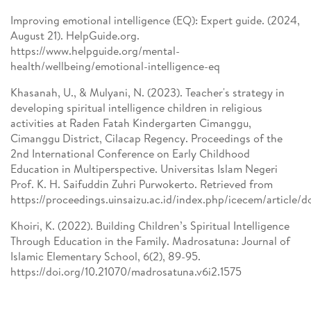
Improving emotional intelligence (EQ): Expert guide. (2024,
August 21). HelpGuide.org.
https://www.helpguide.org/mental-
health/wellbeing/emotional-intelligence-eq
Khasanah, U., & Mulyani, N. (2023). Teacher's strategy in
developing spiritual intelligence children in religious
activities at Raden Fatah Kindergarten Cimanggu,
Cimanggu District, Cilacap Regency. Proceedings of the
2nd International Conference on Early Childhood
Education in Multiperspective. Universitas Islam Negeri
Prof. K. H. Saifuddin Zuhri Purwokerto. Retrieved from
https://proceedings.uinsaizu.ac.id/index.php/icecem/article
Khoiri, K. (2022). Building Children’s Spiritual Intelligence
Through Education in the Family. Madrosatuna: Journal of
Islamic Elementary School, 6(2), 89-95.
https://doi.org/10.21070/madrosatuna.v6i2.1575