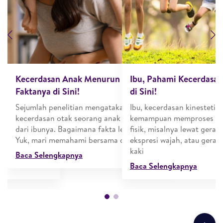
Previous
N
personal dan
Kecerdasan Anak Menurun dari Ibu? Cek
Ibu, Pahami Kecerdasan
mbangkannya?
Faktanya di Sini!
di Sini!
sonal?
Sejumlah penelitian mengatakan bahwa
Ibu, kecerdasan kinestetik
alah
kecerdasan otak seorang anak diturunkan
kemampuan memproses inf
ksi dengan
dari ibunya. Bagaimana fakta lengkapnya?
fisik, misalnya lewat gerak
Yuk, mari memahami bersama di sini
ekspresi wajah, atau gera
kaki
Baca Selengkapnya
Baca Selengkapnya