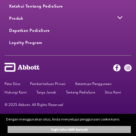
Ketahui Tentang PediaSure
Produk
Dapatkan PediaSure
Loyalty Program​
Peta Situs
Pemberitahuan Privasi
Ketentuan Penggunaan
Hubungi Kami
Tanya Jawab
Tentang PediaSure
Situs Kami
© 2025 Abbott. All Rights Reserved
Dengan menggunakan situs, Anda menyetujui penggunaan cookie kami.
Informasi yang terdapat di situs web ini disediakan hanya untuk keperluan
edukasi. Informasi yang diberikan bukan pengganti saran dari profesional.
ingin tahu lebih banyak
Disarankan untuk selalu konsultasikan dengan tenaga kesehatan Anda untuk