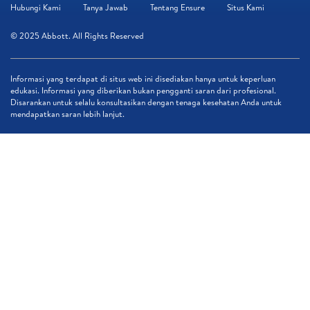
Hubungi Kami
Tanya Jawab
Tentang Ensure
Situs Kami
© 2025 Abbott. All Rights Reserved
Informasi yang terdapat di situs web ini disediakan hanya untuk keperluan
edukasi. Informasi yang diberikan bukan pengganti saran dari profesional.
Disarankan untuk selalu konsultasikan dengan tenaga kesehatan Anda untuk
mendapatkan saran lebih lanjut.