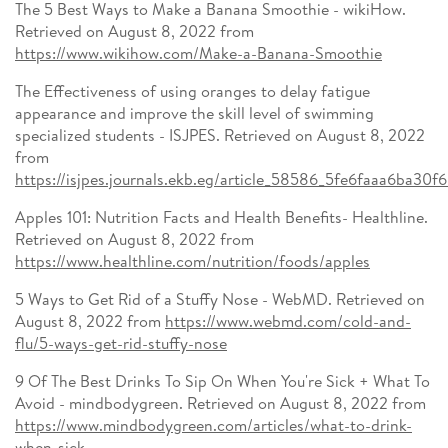
The 5 Best Ways to Make a Banana Smoothie - wikiHow.
Retrieved on August 8, 2022 from
https://www.wikihow.com/Make-a-Banana-Smoothie
The Effectiveness of using oranges to delay fatigue
appearance and improve the skill level of swimming
specialized students - ISJPES. Retrieved on August 8, 2022
from
https://isjpes.journals.ekb.eg/article_58586_5fe6faaa6ba30
Apples 101: Nutrition Facts and Health Benefits- Healthline.
Retrieved on August 8, 2022 from
https://www.healthline.com/nutrition/foods/apples
5 Ways to Get Rid of a Stuffy Nose - WebMD. Retrieved on
August 8, 2022 from
https://www.webmd.com/cold-and-
flu/5-ways-get-rid-stuffy-nose
9 Of The Best Drinks To Sip On When You're Sick + What To
Avoid - mindbodygreen. Retrieved on August 8, 2022 from
https://www.mindbodygreen.com/articles/what-to-drink-
when-sick