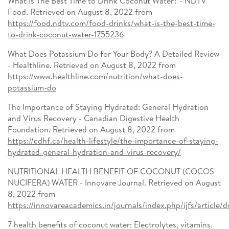
What Is The Best Time to Drink Coconut Water? - NDTV
Food. Retrieved on August 8, 2022 from
https://food.ndtv.com/food-drinks/what-is-the-best-time-
to-drink-coconut-water-1755236
What Does Potassium Do for Your Body? A Detailed Review
- Healthline. Retrieved on August 8, 2022 from
https://www.healthline.com/nutrition/what-does-
potassium-do
The Importance of Staying Hydrated: General Hydration
and Virus Recovery - Canadian Digestive Health
Foundation. Retrieved on August 8, 2022 from
https://cdhf.ca/health-lifestyle/the-importance-of-staying-
hydrated-general-hydration-and-virus-recovery/
NUTRITIONAL HEALTH BENEFIT OF COCONUT (COCOS
NUCIFERA) WATER - Innovare Journal. Retrieved on August
8, 2022 from
https://innovareacademics.in/journals/index.php/ijfs/articl
7 health benefits of coconut water: Electrolytes, vitamins,