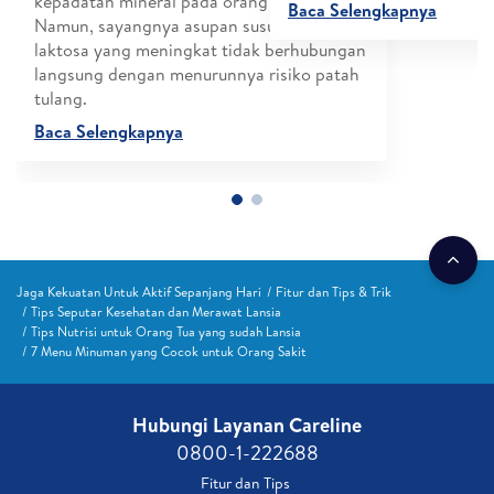
as. Yuk pahami
kepadatan mineral pada orang dewasa.
Baca Selengkapnya
Namun, sayangnya asupan susu dengan
laktosa yang meningkat tidak berhubungan
langsung dengan menurunnya risiko patah
tulang.
Baca Selengkapnya
Jaga Kekuatan Untuk Aktif Sepanjang Hari
Fitur dan Tips & Trik
Tips Seputar Kesehatan dan Merawat Lansia
Tips Nutrisi untuk Orang Tua yang sudah Lansia
7 Menu Minuman yang Cocok untuk Orang Sakit
Hubungi Layanan Careline​
0800-1-222688​
Fitur dan Tips ​