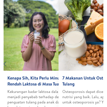
Previous
N
ikut
Kenapa Sih, Kita Perlu Minum Susu
7 Makanan Untuk Osteo
Rendah Laktosa di Masa Tua?
Tulang
 yang
Kekurangan kadar laktosa dalam tubuh bisa
Osteoporosis dapat dicega
tau
menjadi penyebab terhadap defisit
nutrisi yang baik. Lalu, ap
l yang
penguatan tulang pada anak dan hilangnya
untuk osteoporosis ya? Yuk 