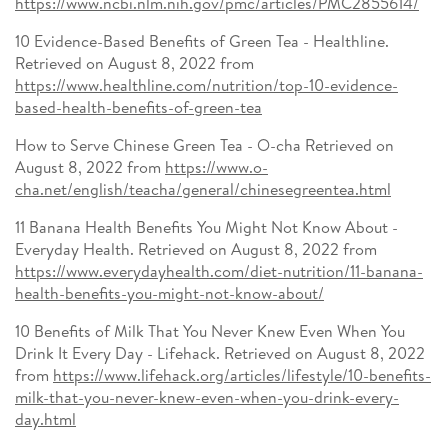
https://www.ncbi.nlm.nih.gov/pmc/articles/PMC2855614/
10 Evidence-Based Benefits of Green Tea - Healthline.
Retrieved on August 8, 2022 from
https://www.healthline.com/nutrition/top-10-evidence-
based-health-benefits-of-green-tea
How to Serve Chinese Green Tea - O-cha Retrieved on
August 8, 2022 from
https://www.o-
cha.net/english/teacha/general/chinesegreentea.html
11 Banana Health Benefits You Might Not Know About -
Everyday Health. Retrieved on August 8, 2022 from
https://www.everydayhealth.com/diet-nutrition/11-banana-
health-benefits-you-might-not-know-about/
10 Benefits of Milk That You Never Knew Even When You
Drink It Every Day - Lifehack. Retrieved on August 8, 2022
from
https://www.lifehack.org/articles/lifestyle/10-benefits-
milk-that-you-never-knew-even-when-you-drink-every-
day.html