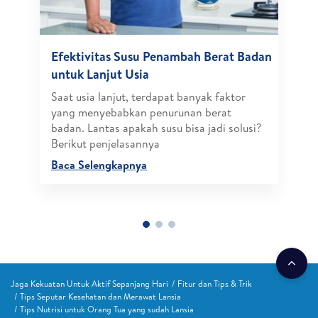
Efektivitas Susu Penambah Berat Badan
untuk Lanjut Usia
Saat usia lanjut, terdapat banyak faktor
yang menyebabkan penurunan berat
badan. Lantas apakah susu bisa jadi solusi?
Berikut penjelasannya
Baca Selengkapnya
Jaga Kekuatan Untuk Aktif Sepanjang Hari
Fitur dan Tips & Trik
Tips Seputar Kesehatan dan Merawat Lansia
Tips Nutrisi untuk Orang Tua yang sudah Lansia