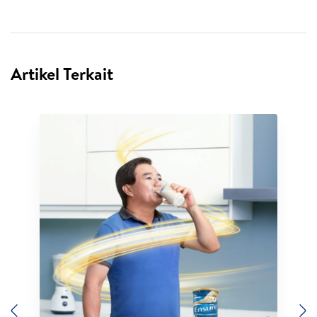
Artikel Terkait
Previous
N