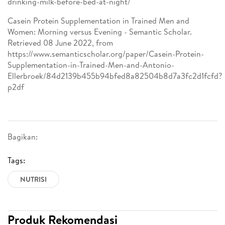
drinking-milk-before-bed-at-night/
Casein Protein Supplementation in Trained Men and
Women: Morning versus Evening - Semantic Scholar.
Retrieved 08 June 2022, from
https://www.semanticscholar.org/paper/Casein-Protein-
Supplementation-in-Trained-Men-and-Antonio-
Ellerbroek/84d2139b455b94bfed8a82504b8d7a3fc2d1fcfd?
p2df
Bagikan:
Tags:
NUTRISI
Produk Rekomendasi