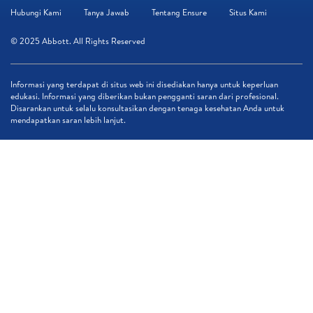
Hubungi Kami
Tanya Jawab
Tentang Ensure
Situs Kami
© 2025 Abbott. All Rights Reserved
Informasi yang terdapat di situs web ini disediakan hanya untuk keperluan
edukasi. Informasi yang diberikan bukan pengganti saran dari profesional.
Disarankan untuk selalu konsultasikan dengan tenaga kesehatan Anda untuk
mendapatkan saran lebih lanjut.