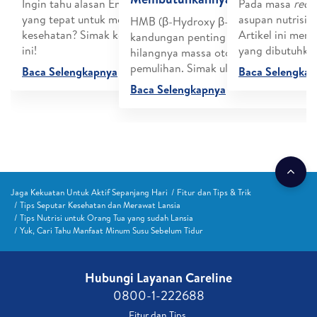
Ingin tahu alasan Ensure adalah pilihan
Pada masa
reco
yang tepat untuk membantu Anda menjaga
asupan nutrisi
HMB (β-Hydroxy β-Methylbutyric) ad
kesehatan? Simak kelima alasannya berikut
Artikel ini men
kandungan penting yang mampu ceg
ini!
yang dibutuhka
hilangnya massa otot orang tua di ma
pemulihan. Simak ulasannya berikut in
Baca Selengkapnya
Baca Selengka
Baca Selengkapnya
Jaga Kekuatan Untuk Aktif Sepanjang Hari
Fitur dan Tips & Trik
Tips Seputar Kesehatan dan Merawat Lansia
Tips Nutrisi untuk Orang Tua yang sudah Lansia
Yuk, Cari Tahu Manfaat Minum Susu Sebelum Tidur
Hubungi Layanan Careline​
0800-1-222688​
Fitur dan Tips ​