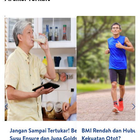
Previous
N
rawatan
Jangan Sampai Tertukar! Berikut Fungsi
BMI Rendah dan Hubun
Susu Ensure dan Juga Goldsure by
Kekuatan Otot?