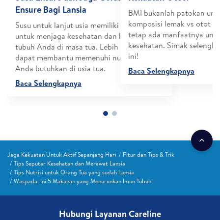
Ensure Bagi Lansia
ih menjadi
BMI bukanlah patokan unt
t) dan
komposisi lemak vs otot d
Susu untuk lanjut usia memiliki manfaat
erperan utama
tetap ada manfaatnya untu
untuk menjaga kesehatan dan kekuatan
nomor satu di
kesehatan. Simak selengkap
tubuh Anda di masa tua. Lebih dari itu, susu
ini!
dapat membantu memenuhi nutrisi yang
Anda butuhkan di usia tua.
Baca Selengkapnya
Baca Selengkapnya
Jaga Kekuatan Untuk Aktif Sepanjang Hari
Fitur dan Tips & Trik
Tips Seputar Kesehatan dan Merawat Lansia
Tips Nutrisi untuk Orang Tua yang sudah Lansia
Waspada, Ini 5 Makanan yang Menurunkan Imun Tubuh!
Hubungi Layanan Careline​