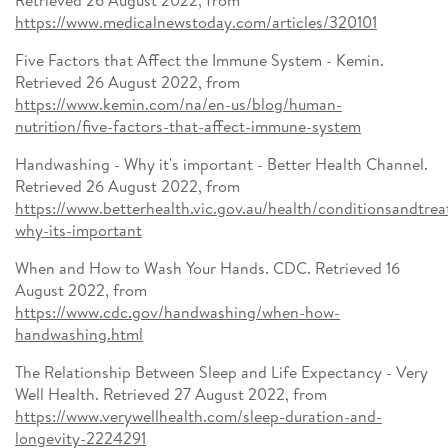
Retrieved 26 August 2022, from
https://www.medicalnewstoday.com/articles/320101
Five Factors that Affect the Immune System - Kemin.
Retrieved 26 August 2022, from
https://www.kemin.com/na/en-us/blog/human-
nutrition/five-factors-that-affect-immune-system
Handwashing - Why it's important - Better Health Channel.
Retrieved 26 August 2022, from
https://www.betterhealth.vic.gov.au/health/conditionsandtr
why-its-important
When and How to Wash Your Hands. CDC. Retrieved 16
August 2022, from
https://www.cdc.gov/handwashing/when-how-
handwashing.html
The Relationship Between Sleep and Life Expectancy - Very
Well Health. Retrieved 27 August 2022, from
https://www.verywellhealth.com/sleep-duration-and-
longevity-2224291