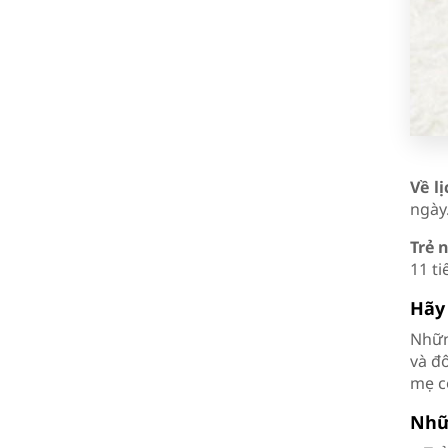
Về l
ngày
Trẻ 
11 ti
Hãy
Nhữn
và đ
mẹ c
Nhữ