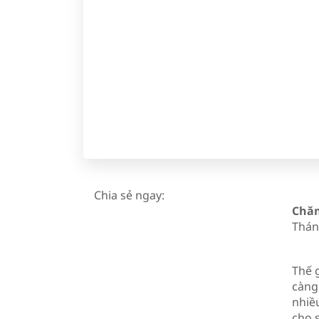
Chia sẻ ngay:
Chăm
Thán
Thế 
càng
nhiề
cho 