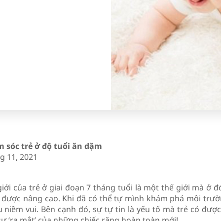
 sóc trẻ ở độ tuổi ăn dặm
g 11, 2021
giới của trẻ ở giai đoạn 7 tháng tuổi là một thế giới mà ở 
 được nâng cao. Khi đã có thể tự mình khám phá môi trư
u niềm vui. Bên cạnh đó, sự tự tin là yếu tố mà trẻ có được
sự ‘ra mắt’ của những chiếc răng hoàn toàn mới!