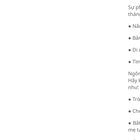
Sự ph
tháng
● Nân
● Bả
● Di
● Tìm
Ngôn
Hãy 
như:
● Trò
● Cho
● Bắ
mẹ tạ