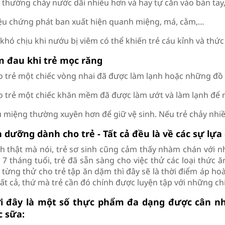
ẻ thường chảy nước dãi nhiều hơn và hay tự cắn vào bàn tay
iệu chứng phát ban xuất hiện quanh miệng, má, cằm,…
khó chịu khi nướu bị viêm có thể khiến trẻ cáu kỉnh và thứ
m đau khi trẻ mọc răng
o trẻ một chiếc vòng nhai đã được làm lạnh hoặc những đồ
o trẻ một chiếc khăn mềm đã được làm ướt và làm lạnh để 
u miệng thường xuyên hơn để giữ vệ sinh. Nếu trẻ chảy nhi
 dưỡng dành cho trẻ - Tất cả đều là về các sự lựa
h thật mà nói, trẻ sơ sinh cũng cảm thấy nhàm chán với nh
 7 tháng tuổi, trẻ đã sẵn sàng cho việc thử các loại thức
 từng thử cho trẻ tập ăn dặm thì đây sẽ là thời điểm áp h
tất cả, thứ mà trẻ cần đó chính được luyện tập với những c
i đây là một số thực phẩm đa dạng được cân n
c sữa: