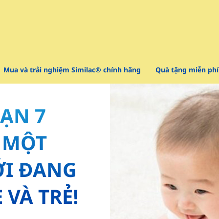
Mua và trải nghiệm Similac® chính hãng
Quà tặng miễn phí
OẠN 7
- MỘT
ỚI ĐANG
VÀ TRẺ!