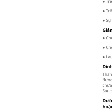
● Tr
● Tr
● Sự 
Giả
● Ch
● Ch
● La
Dinh
Thàn
được
chưa
Sau 
Dướ
hoặ