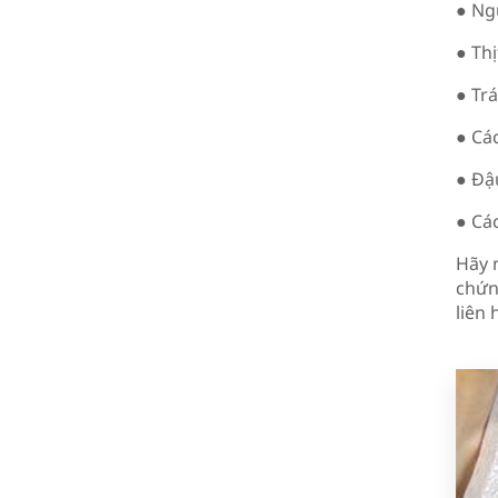
● Ng
● Thị
● Trá
● Các
● Đậ
● Cá
Hãy 
chứn
liên 