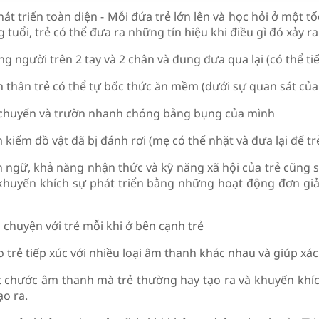
át triển toàn diện - Mỗi đứa trẻ lớn lên và học hỏi ở một t
 tuổi, trẻ có thể đưa ra những tín hiệu khi điều gì đó xảy ra
g người trên 2 tay và 2 chân và đung đưa qua lại (có thể ti
n thân trẻ có thể tự bốc thức ăn mềm (dưới sự quan sát củ
 chuyển và trườn nhanh chóng bằng bụng của mình
 kiếm đồ vật đã bị đánh rơi (mẹ có thể nhặt và đưa lại để tr
 ngữ, khả năng nhận thức và kỹ năng xã hội của trẻ cũng 
khuyến khích sự phát triển bằng những hoạt động đơn giả
 chuyện với trẻ mỗi khi ở bên cạnh trẻ
 trẻ tiếp xúc với nhiều loại âm thanh khác nhau và giúp xá
t chước âm thanh mà trẻ thường hay tạo ra và khuyến khí
o ra.