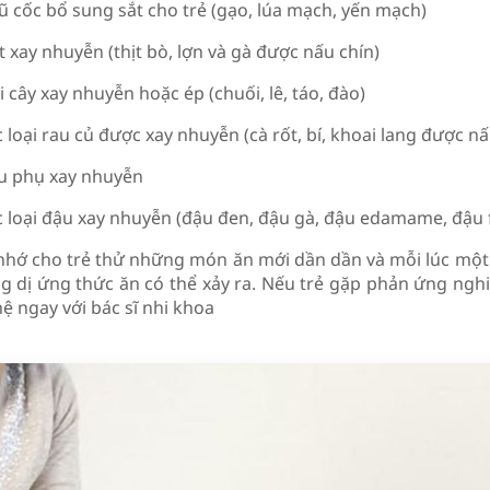
ũ cốc bổ sung sắt cho trẻ (gạo, lúa mạch, yến mạch)
t xay nhuyễn (thịt bò, lợn và gà được nấu chín)
i cây xay nhuyễn hoặc ép (chuối, lê, táo, đào)
 loại rau củ được xay nhuyễn (cà rốt, bí, khoai lang được nấ
u phụ xay nhuyễn
c loại đậu xay nhuyễn (đậu đen, đậu gà, đậu edamame, đậu f
nhớ cho trẻ thử những món ăn mới dần dần và mỗi lúc một l
g dị ứng thức ăn có thể xảy ra. Nếu trẻ gặp phản ứng nghi
hệ ngay với bác sĩ nhi khoa