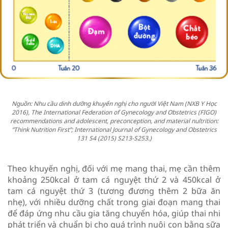
Nguồn: Nhu cầu dinh dưỡng khuyến nghị cho người Việt Nam (NXB Y Học
2016), The International Federation of Gynecology and Obstetrics (FIGO)
recommendations and adolescent, preconception, and material nultrition:
“Think Nutrition First”; International Journal of Gynecology and Obstetrics
131 S4 (2015) S213-S253.)
Theo khuyến nghị, đối với mẹ mang thai, mẹ cần thêm
khoảng 250kcal ở tam cá nguyệt thứ 2 và 450kcal ở
tam cá nguyệt thứ 3 (tương đương thêm 2 bữa ăn
nhẹ), với nhiều dưỡng chất trong giai đoạn mang thai
để đáp ứng nhu cầu gia tăng chuyển hóa, giúp thai nhi
phát triển và chuẩn bị cho quá trình nuôi con bằng sữa