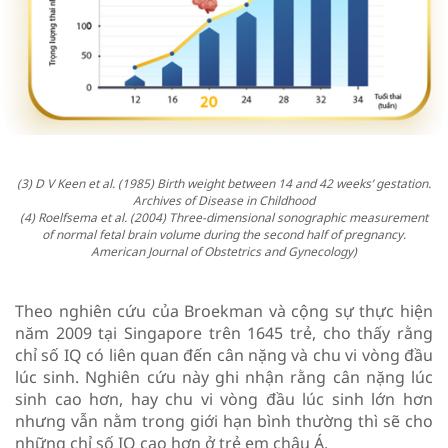
(3) D V Keen et al. (1985) Birth weight between 14 and 42 weeks’ gestation.
Archives of Disease in Childhood
(4) Roelfsema et al. (2004) Three-dimensional sonographic measurement
of normal fetal brain volume during the second half of pregnancy.
American Journal of Obstetrics and Gynecology)
Theo nghiên cứu của Broekman và cộng sự thực hiện
năm 2009 tại Singapore trên 1645 trẻ, cho thấy rằng
chỉ số IQ có liên quan đến cân nặng và chu vi vòng đầu
lúc sinh. Nghiên cứu này ghi nhận rằng cân nặng lúc
sinh cao hơn, hay chu vi vòng đầu lúc sinh lớn hơn
nhưng vẫn nằm trong giới hạn bình thường thì sẽ cho
những chỉ số IQ cao hơn ở trẻ em châu Á.