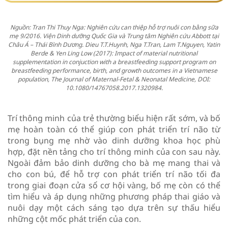
Nguồn: Tran Thi Thuy Nga: Nghiên cứu can thiệp hỗ trợ nuôi con bằng sữa
mẹ 9/2016. Viện Dinh dưỡng Quốc Gia và Trung tâm Nghiên cứu Abbott tại
Châu Á – Thái Bình Dương. Dieu T.T.Huynh, Nga T.Tran, Lam T.Nguyen, Yatin
Berde & Yen Ling Low (2017): Impact of material nutritional
supplementation in conjuction with a breastfeeding support program on
breastfeeding performance, birth, and growth outcomes in a Vietnamese
population, The Journal of Maternal-Fetal & Neonatal Medicine, DOI:
10.1080/14767058.2017.1320984.
Trí thông minh của trẻ thường biểu hiện rất sớm, và bố
mẹ hoàn toàn có thể giúp con phát triển trí não từ
trong bụng mẹ nhờ vào dinh dưỡng khoa học phù
hợp, đặt nền tảng cho trí thông minh của con sau này.
Ngoài đảm bảo dinh dưỡng cho bà mẹ mang thai và
cho con bú, để hỗ trợ con phát triển trí não tối đa
trong giai đoạn cửa sổ cơ hội vàng, bố mẹ còn có thể
tìm hiểu và áp dụng những phương pháp thai giáo và
nuôi dạy một cách sáng tạo dựa trên sự thấu hiểu
những cột mốc phát triển của con.