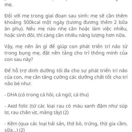
mẹ.
Đối với mẹ trong giai đoạn sau sinh: mẹ sẽ cần thêm
khoảng 500kcal một ngày (tương đương thêm 2 bữa
ăn phụ). Nếu mẹ nào nhẹ cân hoặc làm việc nhiều,
hoặc sinh đôi, thì càng cần nhiều năng lượng hơn nữa.
Vậy, mẹ nên ăn gì để giúp con phát triển trí não từ
trong bụng mẹ, đặt nền tảng cho trí thông minh của
con sau này?
Để hỗ trợ dinh dưỡng tối đa cho sự phát triển trí não
của con, mẹ cần tăng cường các dưỡng chất tốt cho trí
não bé như:
- DHA (có trong cá hồi, cá ngừ, cá thu)
- Axid folic (từ các loại rau có màu xanh đậm như súp
lơ, rau chân vịt, măng tây) (2)
- Kẽm (qua các loại hải sản, thịt bò, trứng, thịt gia cầm,
sữa…) (2)