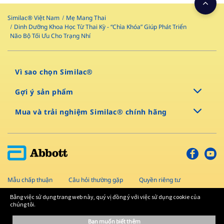
Similac® Việt Nam
Mẹ Mang Thai
Dinh Dưỡng Khoa Học Từ Thai Kỳ - “Chìa Khóa” Giúp Phát Triển
Não Bộ Tối Ưu Cho Trạng Nhí
Vì sao chọn Similac®
Gợi ý sản phẩm
Mua và trải nghiệm Similac® chính hãng
Mẫu chấp thuận
Câu hỏi thường gặp
Quyền riêng tư
Sơ đồ trang
Điều khoản và điều kiện
Liên hệ
Bằng việc sử dụng trang web này, quý vị đồng ý với việc sử dụng cookie của
chúng tôi.
Bản quyền © 2022 Abbott
bạn muốn biết thêm