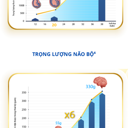
TRỌNG LƯỢNG NÃO BỘ⁴