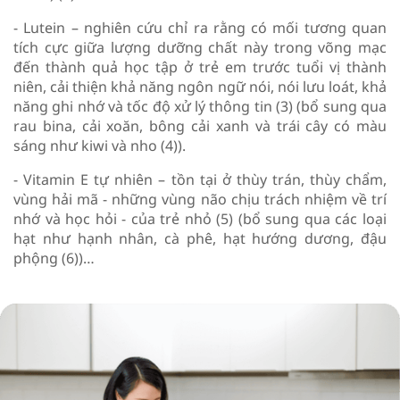
- Lutein – nghiên cứu chỉ ra rằng có mối tương quan
tích cực giữa lượng dưỡng chất này trong võng mạc
đến thành quả học tập ở trẻ em trước tuổi vị thành
niên, cải thiện khả năng ngôn ngữ nói, nói lưu loát, khả
năng ghi nhớ và tốc độ xử lý thông tin (3) (bổ sung qua
rau bina, cải xoăn, bông cải xanh và trái cây có màu
sáng như kiwi và nho (4)).
- Vitamin E tự nhiên – tồn tại ở thùy trán, thùy chẩm,
vùng hải mã - những vùng não chịu trách nhiệm về trí
nhớ và học hỏi - của trẻ nhỏ (5) (bổ sung qua các loại
hạt như hạnh nhân, cà phê, hạt hướng dương, đậu
phộng (6))…