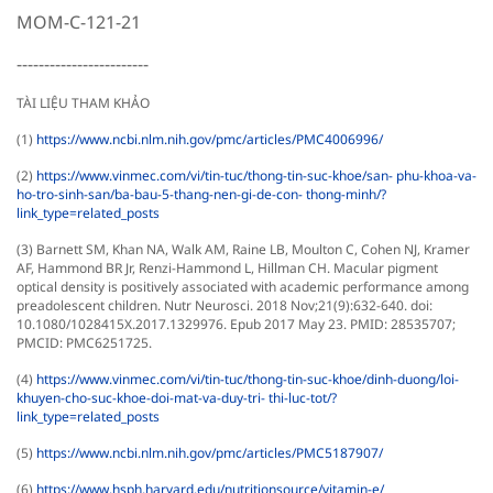
MOM-C-121-21
------------------------
TÀI LIỆU THAM KHẢO
(1)
https://www.ncbi.nlm.nih.gov/pmc/articles/PMC4006996/
(2)
https://www.vinmec.com/vi/tin-tuc/thong-tin-suc-khoe/san- phu-khoa-va-
ho-tro-sinh-san/ba-bau-5-thang-nen-gi-de-con- thong-minh/?
link_type=related_posts
(3) Barnett SM, Khan NA, Walk AM, Raine LB, Moulton C, Cohen NJ, Kramer
AF, Hammond BR Jr, Renzi-Hammond L, Hillman CH. Macular pigment
optical density is positively associated with academic performance among
preadolescent children. Nutr Neurosci. 2018 Nov;21(9):632-640. doi:
10.1080/1028415X.2017.1329976. Epub 2017 May 23. PMID: 28535707;
PMCID: PMC6251725.
(4)
https://www.vinmec.com/vi/tin-tuc/thong-tin-suc-khoe/dinh-duong/loi-
khuyen-cho-suc-khoe-doi-mat-va-duy-tri- thi-luc-tot/?
link_type=related_posts
(5)
https://www.ncbi.nlm.nih.gov/pmc/articles/PMC5187907/
(6)
https://www.hsph.harvard.edu/nutritionsource/vitamin-e/