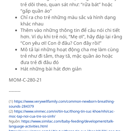
trẻ dõi theo, quan sát như: “rửa bát” hoặc
“gấp quần áo”
Chỉ ra cho trẻ những màu sắc và hình dạng
khác nhau
Thêm vào những thông tin để câu nói chi tiết
hơn. Ví dụ khi trẻ nói, “Mẹ ơi”, hãy đáp lại rằng
“Con yêu ơi! Con ở đâu? Con đây rồi!”
Mô tả lại những hoạt động cha mẹ làm cùng
trẻ như đi tắm, thay tã, mặc quần áo hoặc
đưa trẻ đi đâu đó
Hát những bài hát đơn giản
MOM-C-280-21
--------
(1)
https://www.verywellfamily.com/common-newborn-breathing-
sounds-284379
(2)
https://www.vinmec.com/vi/tin-tuc/thong-tin-suc-khoe/nhi/cac-
moc-tap-noi-cua-tre-so-sinh/
Nguồn:
https://www.similac.com/baby-feeding/development/talk-
language-activities.html