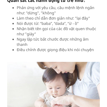
Quan sát các hành động từ trẻ như:
Phản ứng với yêu cầu, câu mệnh lệnh ngắn
như: "dừng", "không"
Làm theo chỉ dẫn đơn giản như: "lại đây"
Nói được từ: “baba”, “dada”, “ừ - ồ”
Nhận biết tên gọi của các đồ vật quen thuộc
như "giày"
Ngay lập tức bắt chước được những âm
thanh
Điều chỉnh được giọng điệu khi nói chuyện