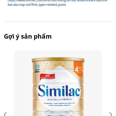
https://www.vinmec.com/vi/tin-tuc/thong-tin-suc-khoe/nhi/khi-nao-tre-
bat-dau-tap-noi/?link_type=related_posts
Gợi ý sản phẩm
Previous
N