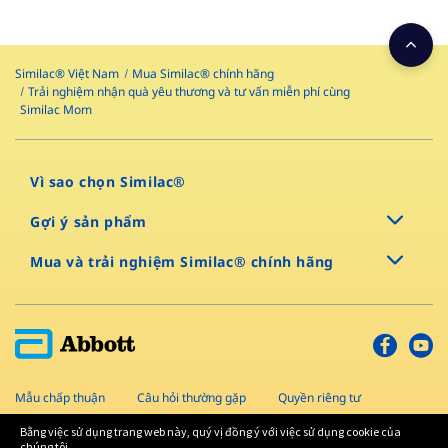
Similac® Việt Nam
Mua Similac® chính hãng
Trải nghiệm nhận quà yêu thương và tư vấn miễn phí cùng
Similac Mom
Vì sao chọn Similac®
Gợi ý sản phẩm
Mua và trải nghiệm Similac® chính hãng
Mẫu chấp thuận
Câu hỏi thường gặp
Quyền riêng tư
Sơ đồ trang
Điều khoản và điều kiện
Liên hệ
Bằng việc sử dụng trang web này, quý vị đồng ý với việc sử dụng cookie của
chúng tôi.