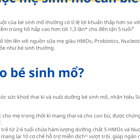
uột của bé sinh mổ thường có tỉ lệ lợi khuẩn thấp hơn so vớ
3
iễm trùng hô hấp cao hơn tới 1,3 lần* cho đến tận 5 tuổi
mổ lớn lên với nguồn sữa mẹ giàu HMOs, Probiotics, Nucleo
hỏe như bé sinh thường.
ho bé sinh mổ?
óc sức khoẻ thai kì và nuôi dưỡng bé sinh mổ, nhãn hiệu 
 cho mẹ trong thời kì mang thai và cho con bú, được chứn
4
.
trẻ từ 2-6 tuổi chứa hàm lượng dưỡng chất 5 HMOs và Nucle
, mang lại 10 cơ chế hỗ trợ miễn dịch^ vượt trội, giúp ng