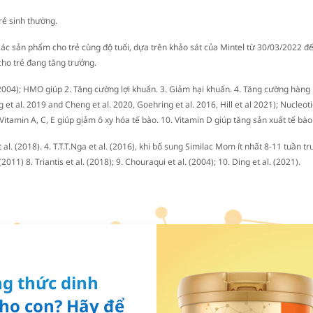
rẻ sinh thường.
ác sản phẩm cho trẻ cùng độ tuổi, dựa trên khảo sát của Mintel từ 30/03/2022 đ
ho trẻ đang tăng trưởng.
. 2004); HMO giúp 2. Tăng cường lợi khuẩn. 3. Giảm hại khuẩn. 4. Tăng cường hàng
ng et al. 2019 and Cheng et al. 2020, Goehring et al. 2016, Hill et al 2021); Nucleo
. Vitamin A, C, E giúp giảm ô xy hóa tế bào. 10. Vitamin D giúp tăng sản xuất tế bào
s et al. (2018). 4. T.T.T.Nga et al. (2016), khi bổ sung Similac Mom ít nhất 8-11 t
(2011) 8. Triantis et al. (2018); 9. Chouraqui et al. (2004); 10. Ding et al. (2021).
g thức dinh
ho con? Hãy để