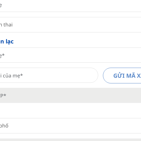
n thai
ên lạc
GỬI MÃ 
 phố