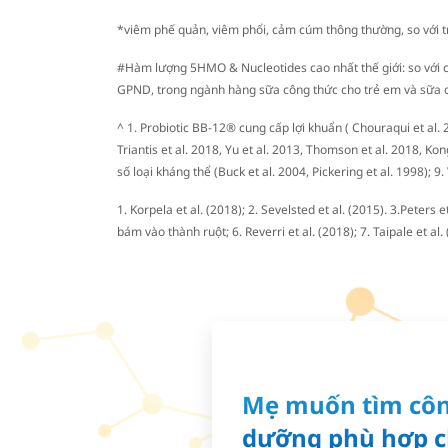
*viêm phế quản, viêm phổi, cảm cúm thông thường, so với t
#Hàm lượng 5HMO & Nucleotides cao nhất thế giới: so với c
GPND, trong ngành hàng sữa công thức cho trẻ em và sữa c
^ 1. Probiotic BB-12® cung cấp lợi khuẩn ( Chouraqui et al
Triantis et al. 2018, Yu et al. 2013, Thomson et al. 2018, Ko
số loại kháng thể (Buck et al. 2004, Pickering et al. 1998); 9
1. Korpela et al. (2018); 2. Sevelsted et al. (2015). 3.Peter
bám vào thành ruột; 6. Reverri et al. (2018); 7. Taipale et al. 
Mẹ muốn tìm côn
dưỡng phù hợp c