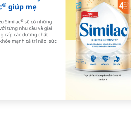
®
c
giúp mẹ
®
u Similac
sẽ có những
với từng nhu cầu và giai
ng cấp các dưỡng chất
 khỏe mạnh cả trí não, sức