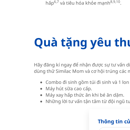
6,7
8,9,10
hấp
và tiêu hóa khỏe mạnh
.
Quà tặng yêu t
Hãy đăng kí ngay để nhận được sự tư vấn d
dùng thử Similac Mom và cơ hội trúng các
Combo đi sinh gồm túi đi sinh và 1 l
Máy hút sữa cao cấp.
Máy xay hấp thức ăn khi bé ăn dặm.
Những lời tư vấn tận tâm từ đội ngũ tư
Thông tin c