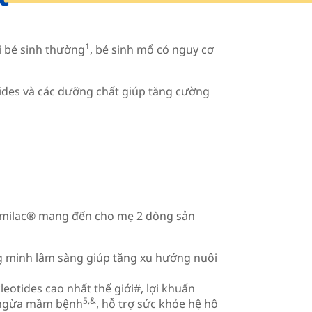
1
i bé sinh thường
, bé sinh mổ có nguy cơ
tides và các dưỡng chất giúp tăng cường
Similac® mang đến cho mẹ 2 dòng sản
g minh lâm sàng giúp tăng xu hướng nuôi
otides cao nhất thế giới#, lợi khuẩn
5,&
ăn ngừa mầm bệnh
, hỗ trợ sức khỏe hệ hô