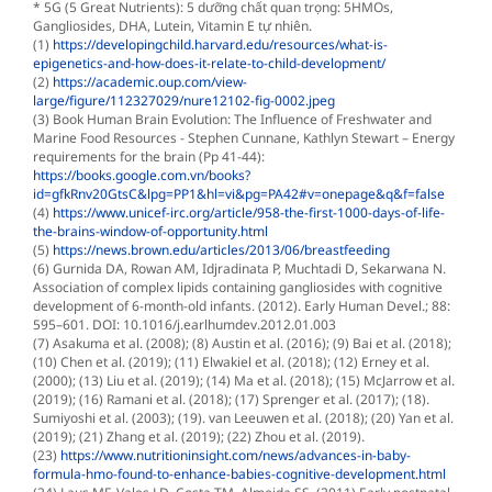
* 5G (5 Great Nutrients): 5 dưỡng chất quan trọng: 5HMOs,
Gangliosides, DHA, Lutein, Vitamin E tự nhiên.
(1)
https://developingchild.harvard.edu/resources/what-is-
epigenetics-and-how-does-it-relate-to-child-development/
(2)
https://academic.oup.com/view-
large/figure/112327029/nure12102-fig-0002.jpeg
(3) Book Human Brain Evolution: The Influence of Freshwater and
Marine Food Resources - Stephen Cunnane, Kathlyn Stewart – Energy
requirements for the brain (Pp 41-44):
https://books.google.com.vn/books?
id=gfkRnv20GtsC&lpg=PP1&hl=vi&pg=PA42#v=onepage&q&f=false
(4)
https://www.unicef-irc.org/article/958-the-first-1000-days-of-life-
the-brains-window-of-opportunity.html
(5)
https://news.brown.edu/articles/2013/06/breastfeeding
(6) Gurnida DA, Rowan AM, Idjradinata P, Muchtadi D, Sekarwana N.
Association of complex lipids containing gangliosides with cognitive
development of 6-month-old infants. (2012). Early Human Devel.; 88:
595–601. DOI: 10.1016/j.earlhumdev.2012.01.003
(7) Asakuma et al. (2008); (8) Austin et al. (2016); (9) Bai et al. (2018);
(10) Chen et al. (2019); (11) Elwakiel et al. (2018); (12) Erney et al.
(2000); (13) Liu et al. (2019); (14) Ma et al. (2018); (15) McJarrow et al.
(2019); (16) Ramani et al. (2018); (17) Sprenger et al. (2017); (18).
Sumiyoshi et al. (2003); (19). van Leeuwen et al. (2018); (20) Yan et al.
(2019); (21) Zhang et al. (2019); (22) Zhou et al. (2019).
(23)
https://www.nutritioninsight.com/news/advances-in-baby-
formula-hmo-found-to-enhance-babies-cognitive-development.html