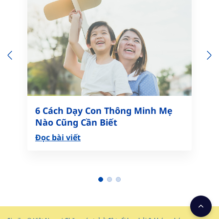
Previous
N
6 Cách Dạy Con Thông Minh Mẹ
Nào Cũng Cần Biết
Đọc bài viết