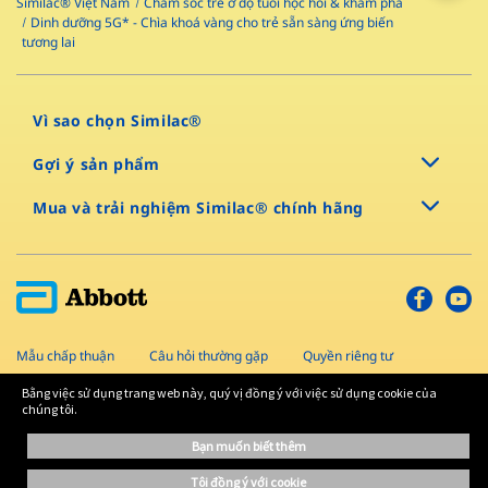
Similac® Việt Nam
Chăm sóc trẻ ở độ tuổi học hỏi & khám phá
Dinh dưỡng 5G* - Chìa khoá vàng cho trẻ sẵn sàng ứng biến
tương lai
Vì sao chọn Similac®
Gợi ý sản phẩm
Mua và trải nghiệm Similac® chính hãng
Mẫu chấp thuận
Câu hỏi thường gặp
Quyền riêng tư
Sơ đồ trang
Điều khoản và điều kiện
Liên hệ
Bằng việc sử dụng trang web này, quý vị đồng ý với việc sử dụng cookie của
chúng tôi.
Bản quyền © 2022 Abbott
bạn muốn biết thêm
tôi đồng ý với cookie