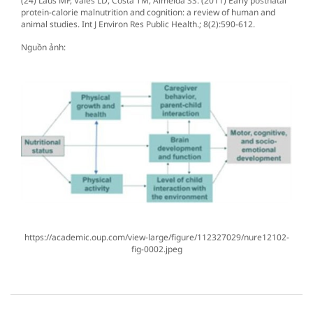
(24) Laus MF, Vales LD, Costa TM, Almeida SS. (2011) Early postnatal
protein-calorie malnutrition and cognition: a review of human and
animal studies. Int J Environ Res Public Health.; 8(2):590-612.
Nguồn ảnh:
https://academic.oup.com/view-large/figure/112327029/nure12102-
fig-0002.jpeg