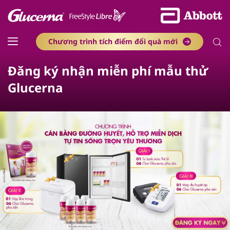
Chương trình tích điểm đổi quà mới
Đăng ký nhận miễn phí mẫu thử
Glucerna