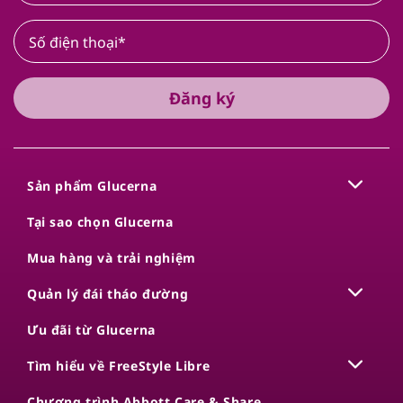
Đăng ký
Sản phẩm Glucerna
Tại sao chọn Glucerna​
Mua hàng và trải nghiệm
Quản lý đái tháo đường
Ưu đãi từ Glucerna
Tìm hiểu về​ FreeStyle Libre​
Chương trình​ Abbott Care & Share​