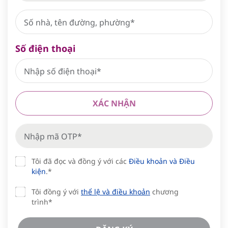
Số điện thoại
XÁC NHẬN
Tôi đã đọc và đồng ý với các
Điều khoản và Điều
kiện
.*
Tôi đồng ý với
thể lệ và điều khoản
chương
trình*