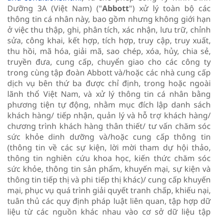
Dưỡng 3A (Việt Nam) ("
Abbott
") xử lý toàn bộ các
thông tin cá nhân này, bao gồm nhưng không giới hạn
ở việc thu thập, ghi, phân tích, xác nhận, lưu trữ, chỉnh
sửa, công khai, kết hợp, tích hợp, truy cập, truy xuất,
thu hồi, mã hóa, giải mã, sao chép, xóa, hủy, chia sẻ,
truyền đưa, cung cấp, chuyển giao cho các công ty
trong cùng tập đoàn Abbott và/hoặc các nhà cung cấp
dịch vụ bên thứ ba được chỉ định, trong hoặc ngoài
lãnh thổ Việt Nam, và xử lý thông tin cá nhân bằng
phương tiện tự động, nhằm mục đích lập danh sách
khách hàng/ tiếp nhận, quản lý và hỗ trợ khách hàng/
chương trình khách hàng thân thiết/ tư vấn chăm sóc
sức khỏe dinh dưỡng và/hoặc cung cấp thông tin
(thông tin về các sự kiện, lời mời tham dự hội thảo,
thông tin nghiên cứu khoa học, kiến thức chăm sóc
sức khỏe, thông tin sản phẩm, khuyến mại, sự kiện và
thông tin tiếp thị và phi tiếp thị khác)/ cung cấp khuyến
mại, phục vụ quá trình giải quyết tranh chấp, khiếu nại,
tuân thủ các quy định pháp luật liên quan, tập hợp dữ
liệu từ các nguồn khác nhau vào cơ sở dữ liệu tập