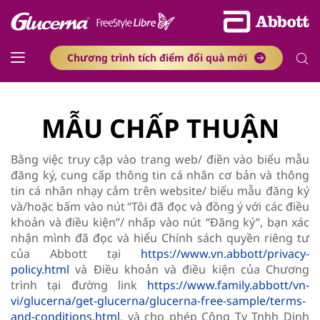
Chương trình tích điểm đổi quà mới
MẪU CHẤP THUẬN
Bằng việc truy cập vào trang web/ điền vào biểu mẫu
đăng ký, cung cấp thông tin cá nhân cơ bản và thông
tin cá nhân nhạy cảm trên website/ biểu mẫu đăng ký
và/hoặc bấm vào nút “Tôi đã đọc và đồng ý với các điều
khoản và điều kiện”/ nhấp vào nút “Đăng ký”, bạn xác
nhận mình đã đọc và hiểu Chính sách quyền riêng tư
của Abbott tại
https://www.vn.abbott/privacy-
policy.html
và Điều khoản và điều kiện của Chương
trình tại đường link
https://www.family.abbott/vn-
vi/glucerna/get-glucerna/glucerna-free-sample/terms-
and-conditions.html
, và cho phép Công Ty Tnhh Dinh