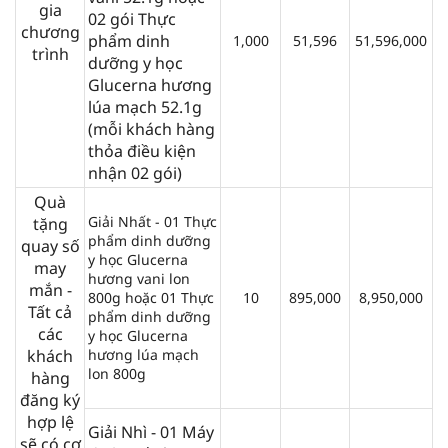
gia
02 gói Thực
chương
phẩm dinh
1,000
51,596
51,596,000
trình
dưỡng y học
Glucerna hương
lúa mạch 52.1g
(mỗi khách hàng
thỏa điều kiện
nhận 02 gói)
Quà
Giải Nhất - 01 Thực
tặng
phẩm dinh dưỡng
quay số
y học Glucerna
may
hương vani lon
mắn -
800g hoặc 01 Thực
10
895,000
8,950,000
Tất cả
phẩm dinh dưỡng
các
y học Glucerna
khách
hương lúa mạch
lon 800g
hàng
đăng ký
hợp lệ
Giải Nhì - 01 Máy
sẽ có cơ