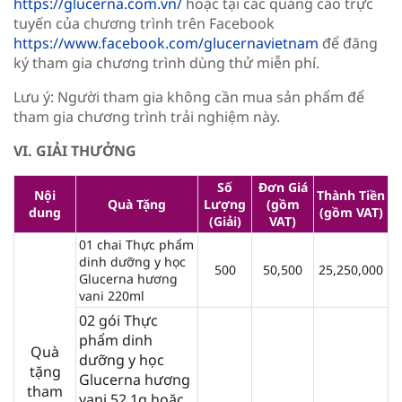
https://glucerna.com.vn/
hoặc tại các quảng cáo trực
tuyến của chương trình trên Facebook
https://www.facebook.com/glucernavietnam
để đăng
ký tham gia chương trình dùng thử miễn phí.
Lưu ý: Người tham gia không cần mua sản phẩm để
tham gia chương trình trải nghiệm này.
VI. GIẢI THƯỞNG
Số
Đơn Giá
Nội
Thành Tiền
Quà Tặng
Lượng
(gồm
dung
(gồm VAT)
(Giải)
VAT)
01 chai Thực phẩm
dinh dưỡng y học
500
50,500
25,250,000
Glucerna hương
vani 220ml
02 gói Thực
phẩm dinh
Quà
dưỡng y học
tặng
Glucerna hương
tham
vani 52.1g hoặc