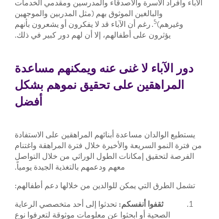
الآباء وأفراد الأسرة والأصدقاء والمدرسين ومقدمي الخدمات
والبالغين الموثوق بهم (مثل المدربين والموجهين
5
وغيرهم)
. رغم أن الآباء قد لا يفكرون أو يشعرون بأنهم
يؤثرون على أطفالهم، إلا أن لهم دور كبير في ذلك.
دور الآباء لا غنى عنه ويمكنهم مساعدة
المراهقين على تحقيق نموهم بشكل
أفضل
يستطيع الوالدان مساعدة أبنائهم المراهقين على الاستفادة
من فترة النمو السريعة والأخيرة خلال فترة المراهقة واغتنام
الفرصة لتحقيق إمكانات الطول الوراثي من خلال التواصل
معهم ودعمهم بالتغذية الجيدة يومياً.
تشمل الطرق التي يمكن للوالدين من خلالها دعم أطفالهم:
ثقفوا أنفسكم:
تحدثوا إلى أحد متخصصي الرعاية
الصحية أو ابحثوا عن معلومات موثوقة لتعرفوا نوع