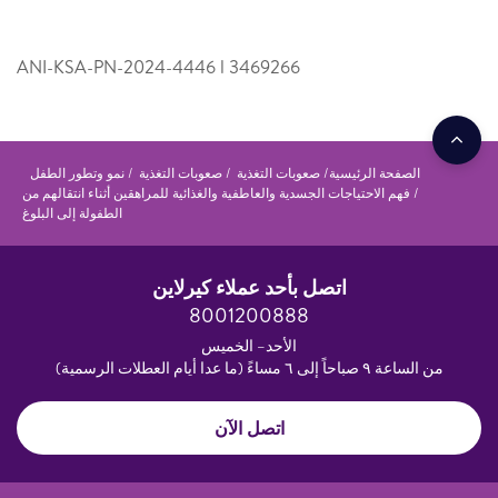
ANI-KSA-PN-2024-4446 l 346­9266
الصفحة الرئيسية
صعوبات التغذية
صعوبات التغذية
نمو وتطور الطفل
فهم الاحتياجات الجسدية والعاطفية والغذائية للمراهقين أثناء انتقالهم من
الطفولة إلى البلوغ
اتصل بأحد عملاء كيرلاين
8001200888
الأحد– الخميس
من الساعة ٩ صباحاً إلى ٦ مساءً (ما عدا أيام العطلات الرسمية)
اتصل الآن