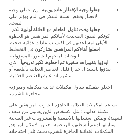
اجعلوا وجبة الإفطار عادة يومية
- إن تخطي وجبة
الإفطار يخفض نسبة السكر في الدم ويؤثر على
الصحة.
اجعلوا وقت تناول الطعام مع العائلة أولوية لكم
-
كونكم القدوة الصحيحة لأبنائكم المراهقين هو الخطوة
الأولى لمساعدتهم في اكتساب عادات غذائية صحية.
اجعلوا أبناءكم المراهقين يشاركون
في التخطيط
للوجبات لمنحهم الشعور بالمسؤولية.
ابدؤوا بتغييرات صغيرة ثم اجعلوها تكبر تدريجياً
- كأن
تبدؤوا باستبدال خياراً قليل العناصر الغذائية بأطعمة أو
مشروبات غنية بالعناصر الغذائية.
اجعلوا طفلكم يتناول مكملات غذائية متكاملة ومتوازنة
وجاهزة للشرب.
تساعد المكملات الغذائية الجاهزة للشرب المراهقين على
تكملة غذائهم (مثل الأشخاص الذين يعانون من ضعف
الشهية)، ويمكن استبدالها بالأطعمة والمشروبات غير الصحية
وتناولها لدعم أنشطتهم الرياضية. اختاروا لابنكم المراهق
المكملات الغذائية الجاهزة للشرب بحيث تلبي احتياجاته