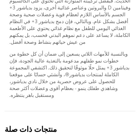
الحديث. فبفضل تركيبته المتوازنة التي تحتوي على الكالسيوم
وفيتامين D والبروتين وعناصر غذائية أخرى، يزود بدياشور 3+
الجسم بالأساس اللازم لعظام قوية وعضلات صحية وصحة
أفضل بشكل عام. وبالتالي، فإن دمج بدياشور 3+ في النظام
الغذائي اليومي للطفل مع نظام غذائي يحتوي على الأطعمة
الكاملة، لا يساعد على دعم نموهم البدني فحسب، بل يمكنهم
من عيش حياتهم بنشاط وصحة أفضل.
وبالنسبة للأمهات اللاتي يسعين إلى ضمان أن كل خطوة من
خطوات نمو طفلهم مدعومة بالتغذية عالية الجودة، فإن
بدياشور 3+ يمثل حلًا موثوقًا لتحقيق ذلك. اكتشفي المجموعة
الكاملة لمنتجات بدياشور®، وأنشئي حسابًا على موقعنا
للحصول على عروض حصرية من خلال نادي بدياشور،
وشاهدي طفلك ينمو - بعظام أقوى وعضلات أكثر صحة
ومستقبل باهر ينتظره.
منتجات ذات صلة