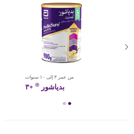
Previous
Next
من عمر ٣ إلى ١٠ سنوات
®
بدياشور
+٣