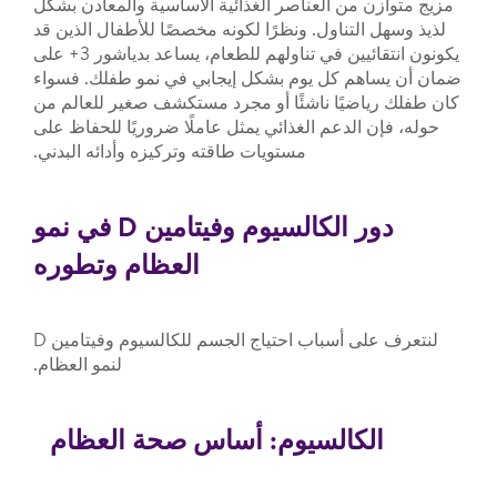
مزيج متوازن من العناصر الغذائية الأساسية والمعادن بشكل
لذيذ وسهل التناول. ونظرًا لكونه مخصصًا للأطفال الذين قد
يكونون انتقائيين في تناولهم للطعام، يساعد بدياشور 3+ على
ضمان أن يساهم كل يوم بشكل إيجابي في نمو طفلك. فسواء
كان طفلك رياضيًا ناشئًا أو مجرد مستكشف صغير للعالم من
حوله، فإن الدعم الغذائي يمثل عاملًا ضروريًا للحفاظ على
مستويات طاقته وتركيزه وأدائه البدني.
دور الكالسيوم وفيتامين
D
في نمو
العظام وتطوره
لنتعرف على أسباب احتياج الجسم للكالسيوم وفيتامين D
لنمو العظام.
الكالسيوم: أساس صحة العظام