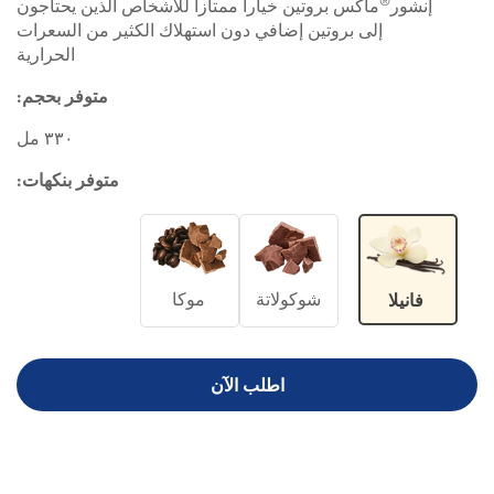
®
إنشور
ماكس بروتين خياراً ممتازاً للأشخاص الذين يحتاجون
إلى بروتين إضافي دون استهلاك الكثير من السعرات
الحرارية
متوفر بحجم:
٣٣٠ مل
متوفر بنكهات:
شوكولاتة
موكا
فانيلا
اطلب الآن