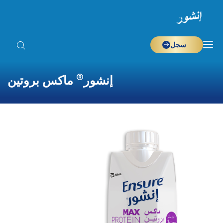
سجل
®
إنشور
ماكس بروتين