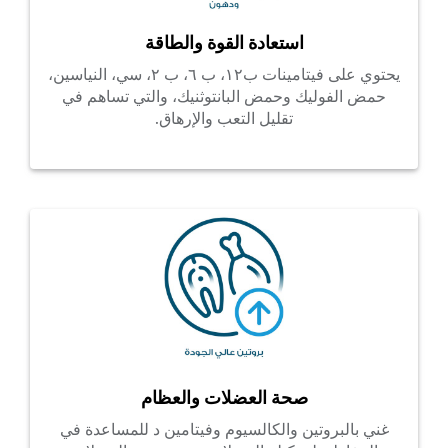
استعادة القوة والطاقة
يحتوي على فيتامينات ب١٢، ب ٦، ب ٢، سي، النياسين،
حمض الفوليك وحمض البانتوثنيك، والتي تساهم في
تقليل التعب والإرهاق.
صحة العضلات والعظام
غني بالبروتين والكالسيوم وفيتامين د للمساعدة في