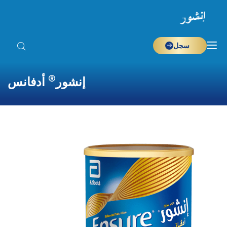
سجل
®
إنشور
أدفانس