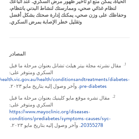
منع أو تأخير ظهور مرض السكري. عند اتباعك
ئي صحي، وممارستك لنشاط البدني بانتظام،
زن صحي، يمكنك إدارة صحتك بشكل أفضل
وتقليل خطر الإصابة بمرض السكري.
المصادر
جلة بيتر هيلث تشانل بعنوان مرحلة ما قبل
السكري ومتوفر على:
https://www.betterhealth.vic.gov.au/health/conditionsandtreat
pre-diab
. وآخر وصول إليه بتاريخ مايو ٢٠٢٣.
ره موقع مايو كلينيك بعنوان مرحلة ما قبل
السكري ومتوفر على:
https://www.mayoclinic.org/diseases-
conditions/prediabetes/symptoms-cause
203552
. وآخر وصول إليه بتاريخ مايو ٢٠٢٣.