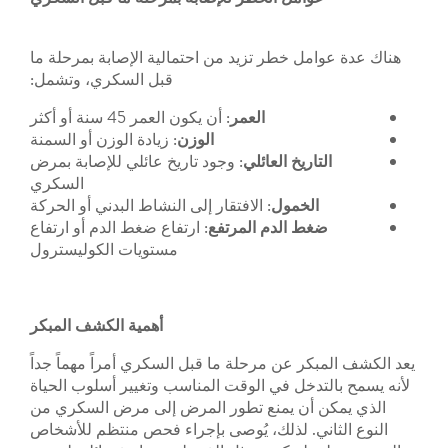
ل خطر تزيد من احتمالية الإصابة بمرحلة ما
قبل السكري، وتشمل:
العمر
: أن يكون العمر 45 سنة أو أكثر
الوزن
: زيادة الوزن أو السمنة
اريخ
العائلي
: وجود تاريخ عائلي للإصابة بمرض
السكري
لخمول
: الافتقار إلى النشاط البدني أو الحركة
ط
الدم
المرتفع
: ارتفاع ضغط الدم أو ارتفاع
مستويات الكوليسترول
أهمية الكشف المبكر
ر عن مرحلة ما قبل السكري أمراً مهماً جداً
دخل في الوقت المناسب وتغيير أسلوب الحياة
أن يمنع تطور المرض إلى مرض السكري من
ي. لذلك، يُوصى بإجراء فحص منتظم للأشخاص