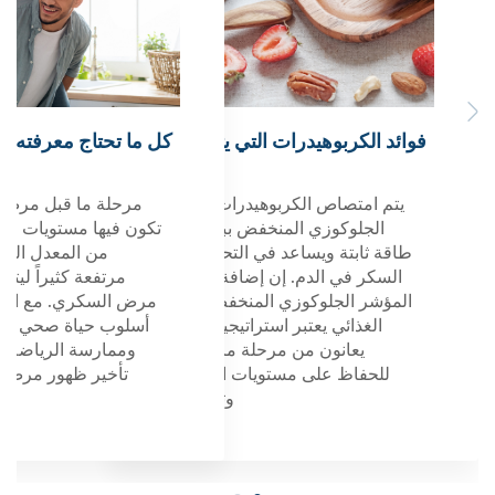
بوهيدرات التي يتم امتصاصها
كل ما تحتاج معرفته عن مرحلة ما قبل
ا
ببطء
مرض السكري
الريا
صاص الكربوهيدرات ذات المؤشر
مرحلة ما قبل مرض السكري هي حالة
ممارس
كوزي المنخفض ببطء، مما يوفر
تكون فيها مستويات السكر في الدم أعلى
أسا
ة ويساعد في التحكم بمستويات
من المعدل الطبيعي ولكنها ليست
تساعد
ي الدم. إن إضافة الأطعمة ذات
مرتفعة كثيراً ليتم تشخيصها على أنها
الدم 
لجلوكوزي المنخفض إلى نظامك
مرض السكري. مع الكشف المبكر واتباع
الأنس
ئي يعتبر استراتيجية مفيدة للذين
أسلوب حياة صحي يشمل التغذية الجيدة
فإن دمج 
نون من مرحلة ما قبل السكري
وممارسة الرياضة ستتمكن من منع أو
سيكون م
ظ على مستويات السكر الصحية
تأخير ظهور مرض السكري من النوع
وتجنب ارتفاعه.
الثاني.
اقرأ أكثر
اقرأ أكثر