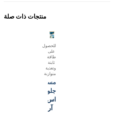
منتجات ذات صلة
للحصول
على
طاقة
ثابتة
وتغذية
متوازنة
مسحوق
®
جلوسيرنا
اس
آر