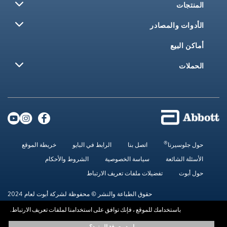
المنتجات
الأدوات والمصادر
أماكن البيع
الحملات
®
حول جلوسيرنا
اتصل بنا
الرابط في البايو
خريطة الموقع
الأسئلة الشائعة
سياسة الخصوصية
الشروط والأحكام
حول أبوت
تفضيلات ملفات تعريف الارتباط
حقوق الطباعة والنشر © محفوظة لشركة أبوت لعام 2024
باستخدامك للموقع ، فإنك توافق على استخدامنا لملفات تعريف الارتباط.
.المعلومات الموجودة في هذا الموقع متاحة لأهداف تعليمية فقط.، ولا تحل محل
اريد معرفة المزيد؟