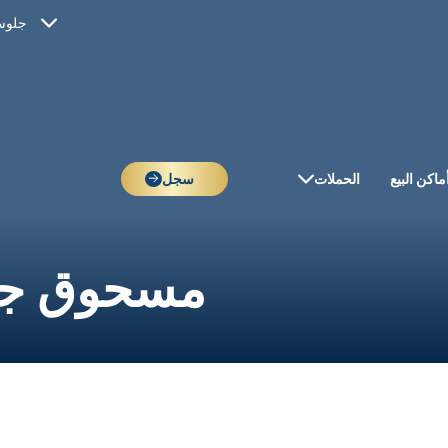
جلوس
ماكن البيع
الحملات
سجل
مسحوق جل