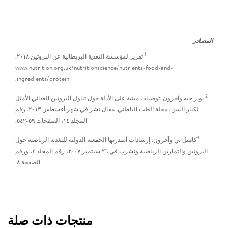
المصادر
1
تقرير لمؤسسة التغذية البريطانية عن البروتين ٢٠١٨.
www.nutrition.org.uk/nutritionscience/nutrients-food-and-
ingredients/protein.
2
بوير جيه وآخرون. توصيات مبنية على الأدلة حول تناول البروتين الغذائي الأمثل
لكبار السن، مجلة الطب الباطني. مقال نشر في شهر أغسطس ٢٠١٣. رقم
المجلد ١٤، الصفحات ٥٩-٥٤٢.
3
كامبل بي وآخرون. إرشادات أصدرتها الجمعية الدولية للتغذية الرياضية حول
البروتين والتمارين الرياضية ونشرت في ٢٦ سبتمبر ٢٠٠٧، رقم المجلد ٤، ورقم
الصفحة ٨.
منتجات ذات صلة