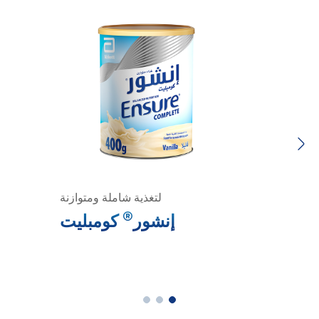
Previous
Next
لتغذية شاملة ومتوازنة
®
إنشور
كومبليت