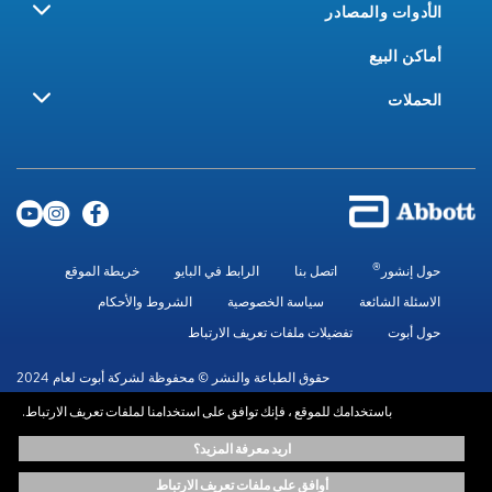
الأدوات والمصادر
أماكن البيع
الحملات
®
حول إنشور
اتصل بنا
الرابط في البايو
خريطة الموقع
الاسئلة الشائعة
سياسة الخصوصية
الشروط والأحكام
حول أبوت
تفضيلات ملفات تعريف الارتباط
حقوق الطباعة والنشر © محفوظة لشركة أبوت لعام 2024
باستخدامك للموقع ، فإنك توافق على استخدامنا لملفات تعريف الارتباط.
المعلومات الموجودة في هذا الموقع متاحة لأهداف تعليمية فقط.، ولا تحل محل
اريد معرفة المزيد؟
استشارة المتخصصين المعتمدين. استشر دائماً أخصائيي الرعاية الصحية للحصول على
المشورة الطبية.
أوافق على ملفات تعريف الارتباط