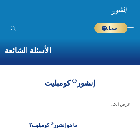
سجل
الأسئلة الشائعة
®
إنشور
كومبليت
عرض الكل
®
ما هو إنشور
كومبليت؟