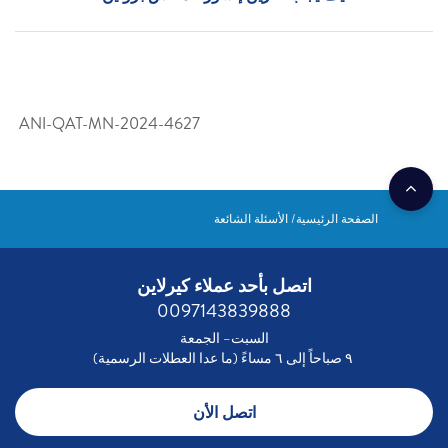
ANI-QAT-MN-2024-4627
الصفحة الرئيسية
الأسئلة الشائعة
اتصل بأحد عملاء كيرلاين
0097143839888
السبت– الجمعة
٩ صباحاً إلى ٦ مساءً (ما عدا العطلات الرسمية)
اتصل الأن