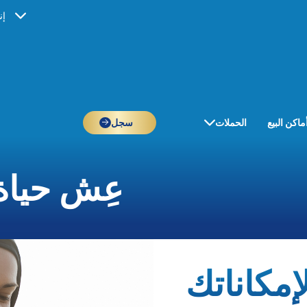
إن
ماكن البيع
الحملات
سجل
عِش حياة
إمكاناتك