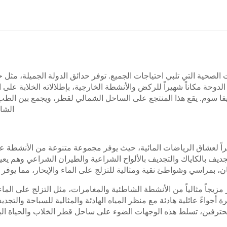
حية التي تلبي احتياجات الجميع. توفر حدائق الدولة الجميلة، مثل حد
الدوحة مكاناً شهيراً للركض والأنشطة الخارجية، بإطلالاته الخلابة ع
فا سوم. يقع هذا المنتجع على الساحل الشمالي لقطر، ويجمع بين الطب
الشام
اً لعشاق الرياضات المائية، حيث يوفر مجموعة متنوعة من الأنشطة ع
التجديف بالكاياك والتجديف بالألواح الشراعية والطيران الشراعي وهم يعي
، بمراسي وشواطئ نقية ومثالية للتزلج على الماء والإبحار، مما يوفر ت
زيجاً مثالياً من الأنشطة الشاطئية والمغامرات، مثل التزلج على ا
أجواءً عائلية هادئة مع منظر المياه الهادئة والمثالية للسباحة والتج
محترفين، تسلط هذه الوجهات الضوء على ساحل قطر الخلاب والحياة البحري