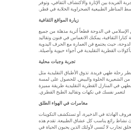
 الفريدة بين الإثارة والاكتشاف الثقافي، وتوفر
ط المناظر الطبيعية الصحراوية الخلابة في قطر.
زيارة المواقع الثقافية
الإسلامي في الدوحة قطعاً أثرية مذهلة من جميع
 كتارا الثقافية، يمكنك الانغماس في فنون وتقاليد
لدوحة، حيث يجتمع فن العمارة مع الحرف اليدوية
أكولات القطرية التقليدية في أجواء حيوية وأصيلة.
تجربة وجبات محلية
ر رحلة طهي فريدة. تذوق الأطباق التقليدية مثل
يذ من الشعيرية الحلوة والبيض. للحصول على لمسة
هي في المنازل القطرية التقليدية طريقة مميزة
لتغمر نفسك في نكهات وتقاليد الطبخ القطري.
مغامرات في الهواء الطلق
نغروف الهادئة في الذخيرة، أو تستكشف التكوينات
هناك نشاط رائع يناسب كل عشاق الطبيعة. تقدم هذه
ق تجارب لا تُنسى لأولئك الذين يحبون الحياة في