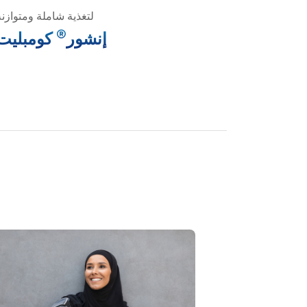
لتغذية شاملة ومتوازنة
®
إنشور
كومبليت