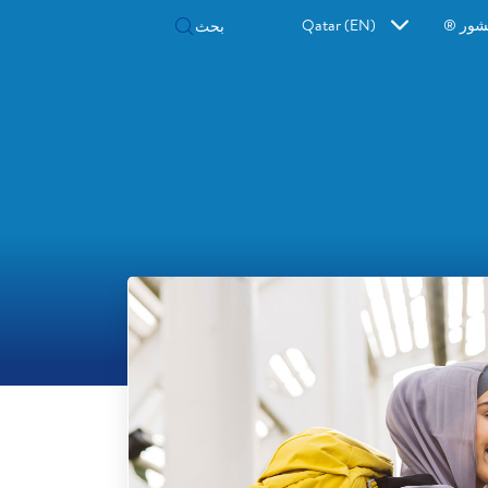
شور ®
Qatar (EN)