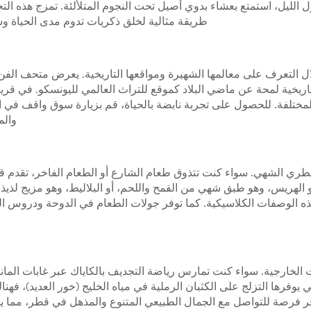
ل، استمتع بعشاء بدوي أصيل تحت النجوم المتلألئة. تمزج هذه التجربة
طريقة مثالية لخلق ذكريات تدوم مدى الحياة وس
 التعرف على معالمها الشهيرة ومواقعها التاريخية. يعرض متحف الفن 
التاريخية لمحة عن ماضي البلاد كموقع للتراث العالمي لليونسكو. في قرية
لمختلفة. للحصول على تجربة نابضة بالحياة، قم بزيارة سوق واقف في ا
والم
قطري الشهي. سواء كنت تتذوق طعام الشارع أو الطعام الفاخر، تقدم قط
أو الهريس، وهو طبق شهي من القمح واللحم، أو البلاليط، وهو مزيج لذ
الوصفات الكلاسيكية. كما توفر جولات الطعام في الدوحة ودروس الط
ت الخارجية. سواء كنت تمارس رياضة التجديف بالكاياك عبر غابات الما
تي يوفرها التزلج على الكثبان الرملية في مياه الخليج (خور العديد)، ف
 فرصة للتواصل مع الجمال الطبيعي المتنوع والمذهل في قطر، مما يخل