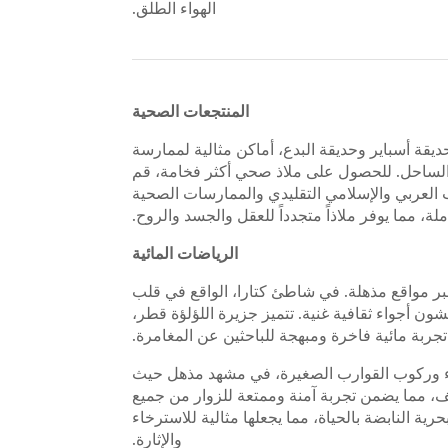
الهواء الطلق.
المنتجعات الصحية
يقة أسباير وحديقة البدع، أماكن مثالية لممارسة
لى الساحل. للحصول على ملاذ صحي أكثر فخامة، قم
 العربي والإسلامي التقليدي والممارسات الصحية
لة، مما يوفر ملاذاً متجدداً للعقل والجسد والروح.
الرياضات المائية
بر مواقع مذهلة. في شاطئ كتارا، الواقع في قلب
شون أجواء ثقافية غنية. تتميز جزيرة اللؤلؤة قطر،
جربة مائية فاخرة ومبهجة للباحثين عن المغامرة.
لماء وركوب القوارب الصغيرة، في مشهد مذهل حيث
ديف، مما يضمن تجربة آمنة وممتعة للزوار من جميع
ة النابضة بالحياة، مما يجعلها مثالية للاسترخاء
والإثارة.