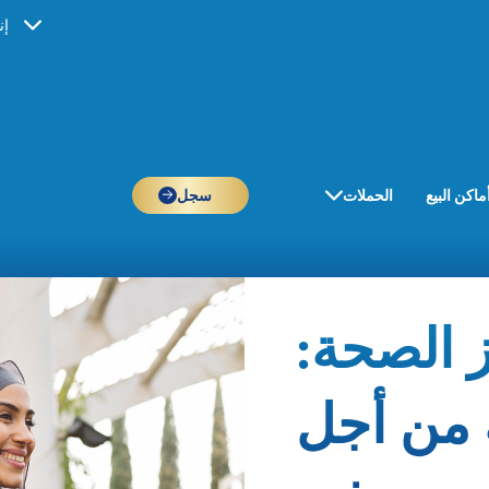
إن
ماكن البيع
الحملات
سجل
 الصحة:
 من أجل