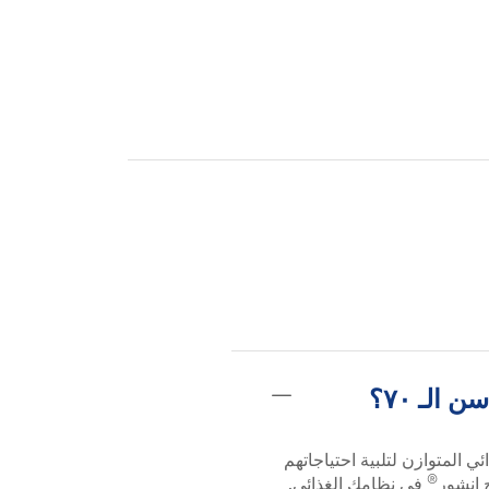
لـ ٧٠؟
المتوازن لتلبية احتياجاتهم
®
 إنشور
في نظامك الغذائي.