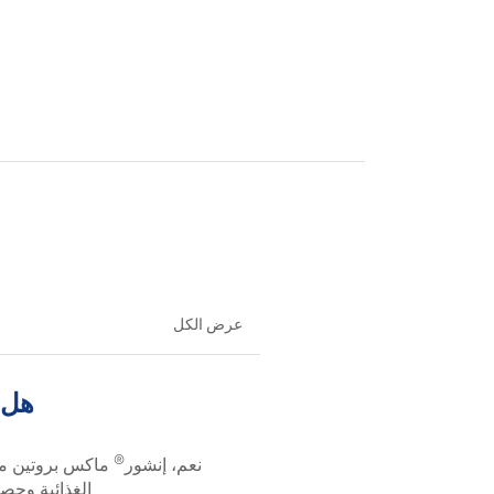
عرض الكل
هل 
®
نعم، إنشور
ماكس بروتين منا
الغذائية وحص