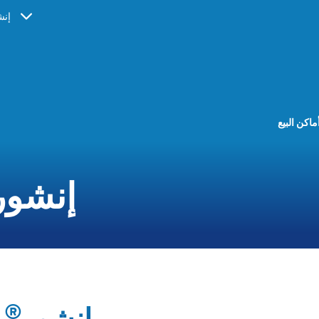
إنش
ماكن البيع
إنشور
®
إنشور
م