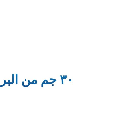
٣٠ جم من الب