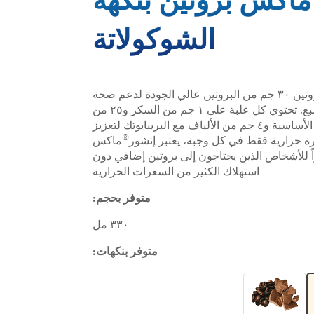
الشوكولاتة
ماكس بروتين ٣٠ جم من البروتين عالي الجودة لدعم صحة
العضلات والشعور بالشبع. تحتوي كل علبة على ١ جم من السكر و٢٥ من
الفيتامينات والمعادن الأساسية و٤ جم من الألياف مع البريبايوتك لتعزيز
®
ماكس
زاً للأشخاص الذين يحتاجون إلى بروتين إضافي دون
استهلاك الكثير من السعرات الحرارية
متوفر بحجم:
٣٣٠ مل
متوفر بنكهات: