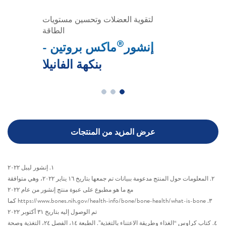
لتقوية العضلات وتحسين مستويات
الطاقة
®
إنشور
ماكس بروتين -
بنكهة الفانيلا
عرض المزيد من المنتجات
١. إنشور ليبل ٢٠٢٢
٢. المعلومات حول المنتج مدعومة ببيانات تم جمعها بتاريخ ١٦ يناير ٢٠٢٢، وهي متوافقة
مع ما هو مطبوع على عبوة منتج إنشور من عام ٢٠٢٢
٣. https://www.bones.nih.gov/health-info/bone/bone-health/what-is-bone كما
تم الوصول إليه بتاريخ ٣١ أكتوبر ٢٠٢٢
٤. كتاب كراوس “الغذاء وطريقة الاعتناء بالتغذية”. الطبعة ١٤، الفصل ٢٤، التغذية وصحة