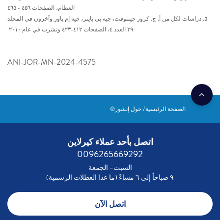
العظام، الصفحات ٤٥٦ - ٤٦٥
٥. دراسات لكل من أ. ج. كروز جينتوفت، جيه بي باينز، جيه إم باور وآخرون في المجلد
٣٩ العدد ٤، الصفحات ٤١٢-٤٢٣ ونشرت في عام ٢٠١٠
ANI-JOR-MN-2024-4575
الصفحة الرئيسية
حول إنشور®
اتصل بأحد عملاء كيرلاين
0096265669292
السبت– الجمعة
٩ صباحاً إلى ٦ مساءً (ما عدا العطلات الرسمية)
اتصل الآن