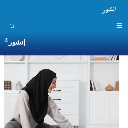
®
إنشور