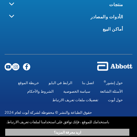
منتجات
الأدوات والمصادر
أماكن البيع
®
حول إنشور
اتصل بنا
الرابط في البايو
خريطة الموقع
الأسئلة الشائعة
سياسة الخصوصية
الشروط والأحكام
حول أبوت
تفضيلات ملفات تعريف الارتباط
حقوق الطباعة والنشر © محفوظة لشركة أبوت لعام 2024
باستخدامك للموقع ، فإنك توافق على استخدامنا لملفات تعريف الارتباط.
المعلومات الموجودة في هذا الموقع متاحة لأهداف تعليمية فقط.، ولا تحل محل
اريد معرفة المزيد؟
استشارة المتخصصين المعتمدين. استشر دائماً أخصائيي الرعاية الصحية للحصول على