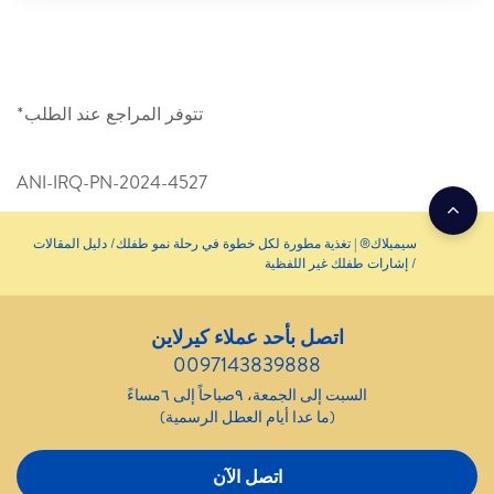
تتوفر المراجع عند الطلب*
ANI-IRQ-PN-2024-4527
سيميلاك® | تغذية مطورة لكل خطوة في رحلة نمو طفلك
دليل المقالات
إشارات طفلك غير اللفظية
اتصل بأحد عملاء كيرلاين
0097143839888
السبت إلى الجمعة، ٩صباحاً إلى ٦مساءً
(ما عدا أيام العطل الرسمية)
اتصل الآن