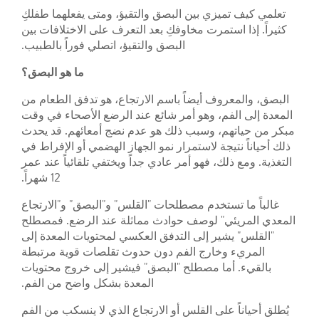
تعلمي كيف تميزي بين البصق والتقيؤ، ومتى يفعلهما طفلكِ
كثيراً. إذا استمرت مخاوفكِ بعد التعرف على الاختلافات بين
البصق والتقيؤ، اتصلي فوراً بالطبيب.
ما هو البصق؟
البصق، والمعروف أيضاً باسم الارتجاع، هو تدفق الطعام من
المعدة إلى الفم، وهو أمر شائع عند الرضع الأصحاء في وقت
مبكر من حياتهم، وسبب ذلك هو عدم نضج أمعائهم. قد يحدث
ذلك أحياناً نتيجة لاستمرار نمو الجهاز الهضمي أو الإفراط في
التغذية. ومع ذلك، فهو أمر عادي جداً ويختفي تلقائياً عند عمر
12 شهراً.
غالباً ما تستخدم مصطلحات "القلس" و"البصق" و"الارتجاع
المعدي المريئي" لوصف حوادث مماثلة عند الرضع. فمصطلح
"القلس" يشير إلى التدفق العكسي لمحتويات المعدة إلى
المريء وخارج الفم دون حدوث تقلصات قوية مرتبطة
بالقيء. أما مصطلح "البصق" فيشير إلى خروج محتويات
المعدة بشكل واضح من الفم.
يُطلق أحياناً على القلس أو الارتجاع الذي لا ينسكب من الفم