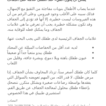
عندما يصاب الأطفال بنوبات مفاجئة من التقيؤ مع الإسهال،
فذلك سببه على الأغلب وجود فيروس. وعلى الرغم من أن
هذه الفيروسات ليست خطيرة، إلا أنها قد تؤدي إلى الجفاف
وقد تكون مشكلة خطيرة. يجب أن تعرفي ما هي علامات
الجفاف وما يمكنكِ فعله للوقاية منه.
علامات الجفاف الرئيسية لدى طفلك التي يجب البحث عنها:
لديه عدد أقل من الحفاضات المبللة عن المعتاد
طفلكِ يبدو متعباً جداً أو ضعيفاً
عيون طفلكِ باهتة وبلا دموع، وبشرة جافة، وقليل من
اللعاب
كلما كان طفلك أصغر سناً، تزداد المخاوف بشأن الجفاف. إذا
مرض طفلكِ، لا قدر الله، من المهم تعويضه بالسوائل التي
يفقدها بواسطة رضاعات صغيرة وبشكل متكرر. ننصحكِ
بإعطاء طفلكِ محلول لمعالجة الجفاف عن طريق الفم.
استشيري طبيبكِ في هذا الخصوص.
المصادر:
1
سبانجلر إيه كيه وآخرون. مجلة “الرضاعة البشرية”. 2008;24:199-205.