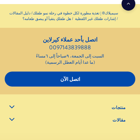
سيميلاك® | تغذية مطورة لكل خطوة في رحلة نمو طفلك
دليل المقالات
إشارات طفلك غير اللفظية
هل طفلكِ يتقيأ أو يبصق طعامه؟
اتصل بأحد عملاء كيرلاين
0097143839888
السبت إلى الجمعة، ٩صباحاً إلى ٦مساءً
(ما عدا أيام العطل الرسمية)
اتصل الآن
منتجات
مقالات