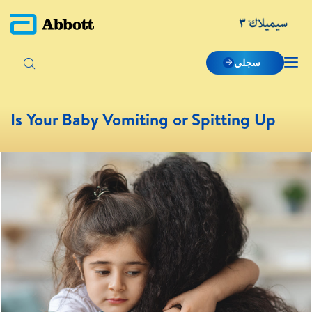
سجلي
Is Your Baby Vomiting or Spitting Up