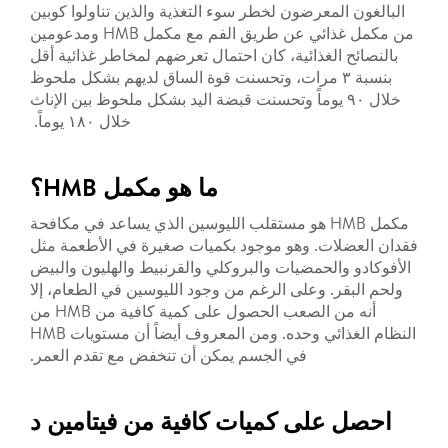
البالغون المعرضون لخطر سوء التغذية والذين تناولوا كوبين
من مكمل غذائي عن طريق الفم مع مكمل HMB ومدعومين
بالنصائح الغذائية، كان احتمال تعرضهم لمخاطر غذائية أقل
بنسبة ٣ مرات، وتحسنت قوة الساق لديهم بشكل ملحوظ
خلال ٩٠ يوماً وتحسنت قبضة اليد بشكل ملحوظ بين الإناث
خلال ١٨٠ يوماً.
ما هو مكمل HMB؟
مكمل HMB هو مستقلب الليوسين الذي يساعد في مكافحة
فقدان العضلات. وهو موجود بكميات صغيرة في الأطعمة مثل
الأفوكادو والحمضيات والبروكلي والقرنبيط والهليون والبيض
ولحم البقر. وعلى الرغم من وجود الليوسين في الطعام، إلا
أنه من الصعب الحصول على كمية كافية من HMB من
النظام الغذائي وحده. ومن المعروف أيضاً أن مستويات HMB
في الجسم يمكن أن تنخفض مع تقدم العمر.
احصل على كميات كافية من فيتامين د