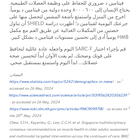
فيتامين د ضروري للحفاظ على وظيفة العضلات الطبيعية.
يحتاج الإنسان إلى ٦٠٠ - ٨٠٠ وحدة دولية من فيتامين د يومياً.
اخرج من المنزل واستمتع بأشعة المشس لتحصل منها على
جرعتك اليومية لفيتامين د! أظهرت دراسة SHIELD أن تناول
حصتين من المكملات الغذائية عن طريق الفم مع مكمل
HMB يومياً أدى إلى تحسين مستويات فيتامين د بشكل كبير.
قم بإجراء اختبار SARC-F اليوم واجعله عادة عائلية لتحافظ
على قوتك وصحتك. لم يفت الأوان أبداً لتحسين صحة
عضلاتك... ابدأ اليوم واستمتع بمستقبل صحي.
المصادر:
1.
https://www.statista.com/topics/5242/demographics-in-mena/
- as
accessed on 26 May, 2024
2.
https://www.sciencedirect.com/science/article/pii/S1319562X20306239
- as accessed on 26 May, 2024
3.
https://www.ncbi.nlm.nih.gov/pmc/articles/PMC9099718/
- as access on
th
the 26
May, 2024
Chew, S.T.H., Kayambu, G., Lew, C.C.H. et al. Singapore multidisciplinary
consensus recommendations on muscle health in older adults: assessment
and multimodal targeted intervention across the continuum of care. BMC