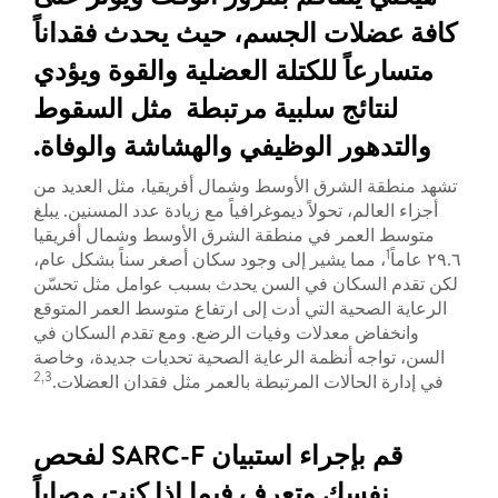
كافة عضلات الجسم، حيث يحدث فقداناً
متسارعاً للكتلة العضلية والقوة ويؤدي
لنتائج سلبية مرتبطة مثل السقوط
والتدهور الوظيفي والهشاشة والوفاة.
تشهد منطقة الشرق الأوسط وشمال أفريقيا، مثل العديد من
أجزاء العالم، تحولاً ديموغرافياً مع زيادة عدد المسنين. يبلغ
متوسط ​​العمر في منطقة الشرق الأوسط وشمال أفريقيا
1
٢٩.٦ عاماً
، مما يشير إلى وجود سكان أصغر سناً بشكل عام،
لكن تقدم السكان في السن يحدث بسبب عوامل مثل تحسّن
الرعاية الصحية التي أدت إلى ارتفاع متوسط ​​العمر المتوقع
وانخفاض معدلات وفيات الرضع. ومع تقدم السكان في
السن، تواجه أنظمة الرعاية الصحية تحديات جديدة، وخاصة
2,3
في إدارة الحالات المرتبطة بالعمر مثل فقدان العضلات.
قم بإجراء استبيان SARC-F لفحص
نفسك وتعرف فيما إذا كنت مصاباً