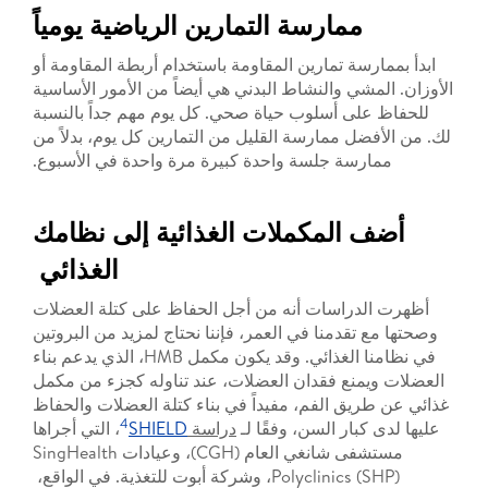
ممارسة التمارين الرياضية يومياً
ابدأ بممارسة تمارين المقاومة باستخدام أربطة المقاومة أو
الأوزان. المشي والنشاط البدني هي أيضاً من الأمور الأساسية
للحفاظ على أسلوب حياة صحي. كل يوم مهم جداً بالنسبة
لك. من الأفضل ممارسة القليل من التمارين كل يوم، بدلاً من
ممارسة جلسة واحدة كبيرة مرة واحدة في الأسبوع.
أضف المكملات الغذائية إلى نظامك
الغذائي
أظهرت الدراسات أنه من أجل الحفاظ على كتلة العضلات
وصحتها مع تقدمنا ​​في العمر، فإننا نحتاج لمزيد من البروتين
في نظامنا الغذائي. وقد يكون مكمل HMB، الذي يدعم بناء
العضلات ويمنع فقدان العضلات، عند تناوله كجزء من مكمل
غذائي عن طريق الفم، مفيداً في بناء كتلة العضلات والحفاظ
4
عليها لدى كبار السن، وفقًا لـ
دراسة
SHIELD
، التي أجراها
مستشفى شانغي العام (CGH)، وعيادات SingHealth
Polyclinics (SHP)، وشركة أبوت للتغذية. في الواقع،