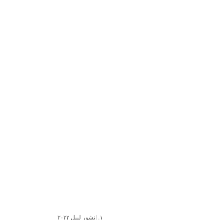
١. إنشور ليبل ٢٠٢٢