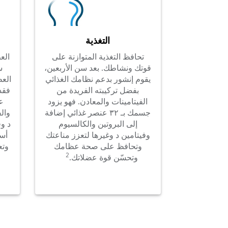
التغذية
تحافظ التغذية المتوازنة على
الع
قوتك ونشاطك. بعد سن الأربعين،
س
يقوم إنشور بدعم نظامك الغذائي
العظ
بفضل تركيبته الفريدة من
فقد
الفيتامينات والمعادن. فهو يزود
ع
جسمك بـ ٣٢ عنصر غذائي إضافة
وال
إلى البروتين والكالسيوم
د و
وفيتامين د وغيرها لتعزز مناعتك
أسا
وتحافظ على صحة عظامك
وتع
2
وتحسّن قوة عضلاتك.