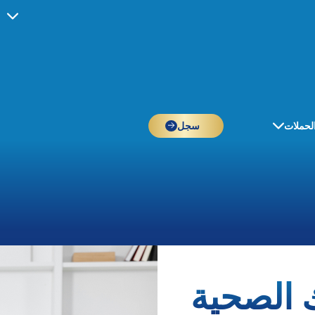
لحملات
سجل
 الصحية