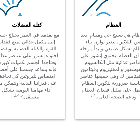
العظام
كتلة العضلات
ظام هي نسيج حي ومتنامٍ. بعد
مع تقدمنا في العمر يحتاج جسم
ن الثلاثين، يتغير توازن بناء
إلى مكمل غذائي لمنع فقدان
ام بشكل طبيعي وتبدأ مرحلة
القوة والكتلة العضلية. وبفض
ان العظام. يحتوي إنشور على
احتواء إنشور على عناصر غذائ
ناصر غذائية مثل الكالسيوم
يحتاجها الجسم بكميات كبيرة
فوسفور والمغنيزيوم وفيتامين
فإنه يساعد جسمنا على أفض
فيتامين ك وهي جميعها عناصر
امتصاص للبروتين كي نحافظ
سية ضرورية لتكوين العظام
على قدراتنا البدنية ونتمكن م
مل على تقليل فقدان العظام
أداء مهامنا اليومية بشكل
2,4,5​
3,4
ودعم الصحة العامة.
مستقل.