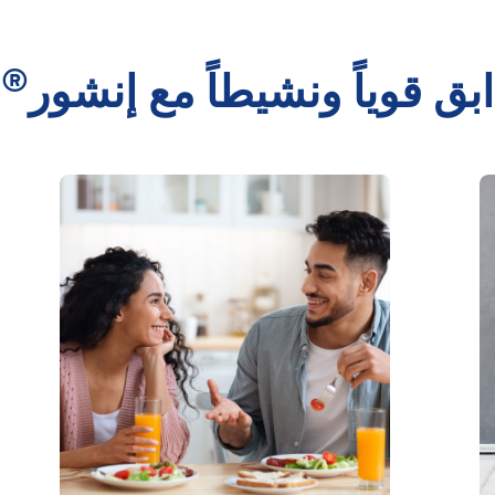
®
ابق قوياً ونشيطاً مع إنشور