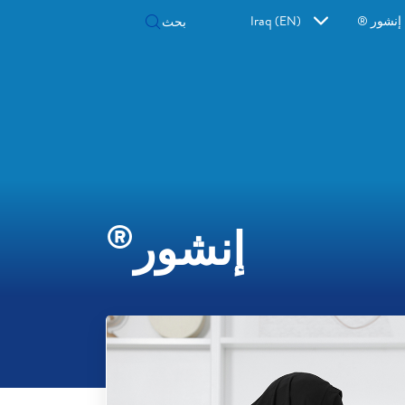
إنشور ®
Iraq (EN)
®
إنشور