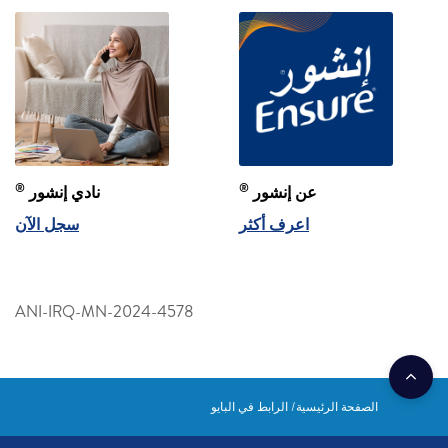
®
®
عن إنشور
نادي إنشور
اعرف أكثر
سجل الآن
ANI-IRQ-MN-2024-4578
الصفحة الرئيسية
الرابط في البايو