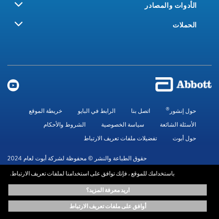
الأدوات والمصادر
الحملات
®
حول إنشور
اتصل بنا
الرابط في البايو
خريطة الموقع
الأسئلة الشائعة
سياسة الخصوصية
الشروط والأحكام
حول أبوت
تفضيلات ملفات تعريف الارتباط
حقوق الطباعة والنشر © محفوظة لشركة أبوت لعام 2024
باستخدامك للموقع ، فإنك توافق على استخدامنا لملفات تعريف الارتباط.
المعلومات الموجودة في هذا الموقع متاحة لأهداف تعليمية فقط.، ولا تحل محل
اريد معرفة المزيد؟
استشارة المتخصصين المعتمدين. استشر دائماً أخصائيي الرعاية الصحية للحصول على
المشورة الطبية.
أوافق على ملفات تعريف الارتباط