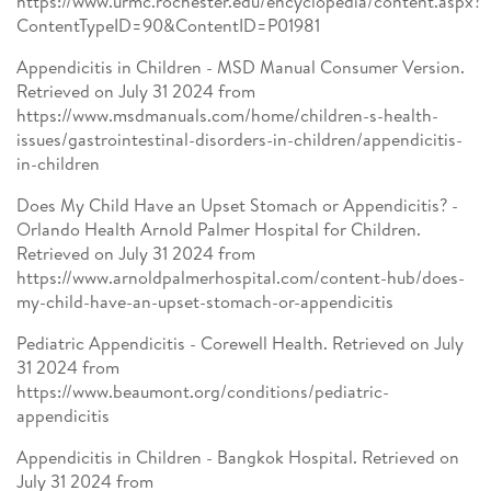
https://www.urmc.rochester.edu/encyclopedia/content.aspx?
ContentTypeID=90&ContentID=P01981
Appendicitis in Children - MSD Manual Consumer Version.
Retrieved on July 31 2024 from
https://www.msdmanuals.com/home/children-s-health-
issues/gastrointestinal-disorders-in-children/appendicitis-
in-children
Does My Child Have an Upset Stomach or Appendicitis? -
Orlando Health Arnold Palmer Hospital for Children.
Retrieved on July 31 2024 from
https://www.arnoldpalmerhospital.com/content-hub/does-
my-child-have-an-upset-stomach-or-appendicitis
Pediatric Appendicitis - Corewell Health. Retrieved on July
31 2024 from
https://www.beaumont.org/conditions/pediatric-
appendicitis
Appendicitis in Children - Bangkok Hospital. Retrieved on
July 31 2024 from