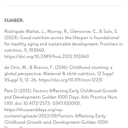
SUMBER:
Rodríguez-Mañas, L., Murray, R., Glencorse, C., & Sulo, S.
(2023). Good nutrition across the lifespan is foundational
for healthy aging and sustainable development. Frontiers in
nutrition, 9, 1113060.
https://doi.org/10.3389/fnut.2022.1113060
de Onis, M., & Branca, F. (2016). Childhood stunting: a
global perspective. Maternal & child nutrition, 12 Suppl
1(Suppl 1), 12–26. https://doi.org/10.1111/mcn.12231
Pem D (2012). Factors Affecting Early Childhood Growth
and Development: Golden 1000 Days. Adv Practice Nurs
1:101. doi: 10.4172/2573- 0347.1000101.
https://thousanddays.org/wp-
content/uploads/2022/09/Factors-Affecting-Early-
Childhood-Growth-and-Development-Golden-1000-