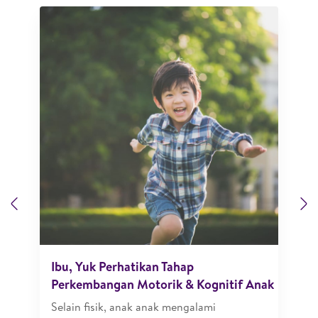
Previous
N
Ibu, Yuk Perhatikan Tahap
Perkembangan Motorik & Kognitif Anak
Selain fisik, anak anak mengalami