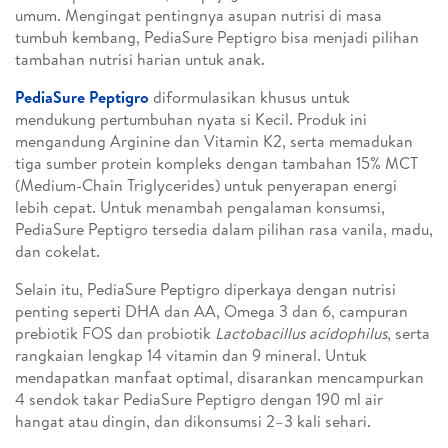
umum. Mengingat pentingnya asupan nutrisi di masa
tumbuh kembang, PediaSure Peptigro bisa menjadi pilihan
tambahan nutrisi harian untuk anak.
PediaSure Peptigro
diformulasikan khusus untuk
mendukung pertumbuhan nyata si Kecil. Produk ini
mengandung Arginine dan Vitamin K2, serta memadukan
tiga sumber protein kompleks dengan tambahan 15% MCT
(Medium-Chain Triglycerides) untuk penyerapan energi
lebih cepat. Untuk menambah pengalaman konsumsi,
PediaSure Peptigro tersedia dalam pilihan rasa vanila, madu,
dan cokelat.
Selain itu, PediaSure Peptigro diperkaya dengan nutrisi
penting seperti DHA dan AA, Omega 3 dan 6, campuran
prebiotik FOS dan probiotik
Lactobacillus acidophilus
, serta
rangkaian lengkap 14 vitamin dan 9 mineral. Untuk
mendapatkan manfaat optimal, disarankan mencampurkan
4 sendok takar PediaSure Peptigro dengan 190 ml air
hangat atau dingin, dan dikonsumsi 2–3 kali sehari.