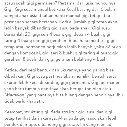
atau sudah gigi permanen? Pertama, dari usia munculnya
Gigi. Gigi susu muncul ketika si Kecil kurang dari 6 bulan
sampai anak usia 3 tahun nanti muncul gigi tetap atau
permanen secara bertahap. Kedua, jumlah gigi tetap akan
lebih banyak dibanding gigi susu pada anak. Gigi susu
berjumlah 20, gigi seri 4 buah; gigi depan 4 buah; gigi
taring 4 buah; dan gigi geraham 8 buah. Sementara gigi
tetap atau permanen berjumlah lebih banyak, yaitu 32 buah
dengan komposisi, gigi seri 8 buah; gigi taring 4 buah; gigi
geraham 8 buah; dan gigi geraham belakang 4 buah.
Ketiga, dari segi bentuk dan ukurannya yang paling bisa
dibedakan. Gigi susu pastinya akan memiliki bentuk serta
ukuran lebih kecil dibanding gigi permanen. Gigi permanen
yang baru tumbuh nantinya akan berupa tonjolan atau
"Mamelon"
yang nantinya bisa hilang dengan sendirinya. Ibu
tidak perlu khawatir.
Keempat, struktur gigi. Beda struktur gigi susu dan gigi
tetap terlihat dari akarnya. Akar pada gigi susu akan lebih
pendek dan tipis dibanding gigi tetap. Ini yang menjadi