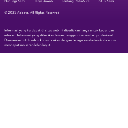
Hubungi Kami
Tanya Jawab
Tentang PediaSure
Situs Kami
© 2025 Abbott. All Rights Reserved
Informasi yang terdapat di situs web ini disediakan hanya untuk keperluan
edukasi. Informasi yang diberikan bukan pengganti saran dari profesional.
Disarankan untuk selalu konsultasikan dengan tenaga kesehatan Anda untuk
mendapatkan saran lebih lanjut.