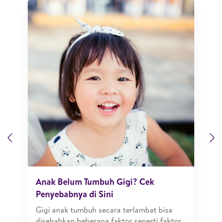
Previous
N
Anak Belum Tumbuh Gigi? Cek
Penyebabnya di Sini
Gigi anak tumbuh secara terlambat bisa
disebabkan beberapa faktor seperti faktor