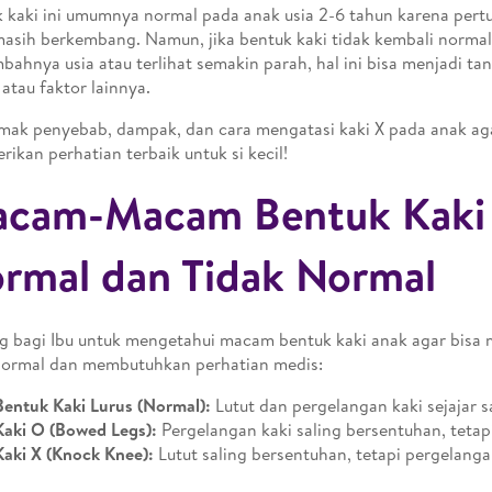
 kaki ini umumnya normal pada anak usia 2-6 tahun karena per
asih berkembang. Namun, jika bentuk kaki tidak kembali normal
bahnya usia atau terlihat semakin parah, hal ini bisa menjadi ta
 atau faktor lainnya.
imak penyebab, dampak, dan cara mengatasi kaki X pada anak aga
ikan perhatian terbaik untuk si kecil!
cam-Macam Bentuk Kaki
rmal dan Tidak Normal
g bagi Ibu untuk mengetahui macam bentuk kaki anak agar bisa
normal dan membutuhkan perhatian medis:
Bentuk Kaki Lurus (Normal):
Lutut dan pergelangan kaki sejajar sa
Kaki O (Bowed Legs):
Pergelangan kaki saling bersentuhan, tetapi
Kaki X (Knock Knee):
Lutut saling bersentuhan, tetapi pergelangan