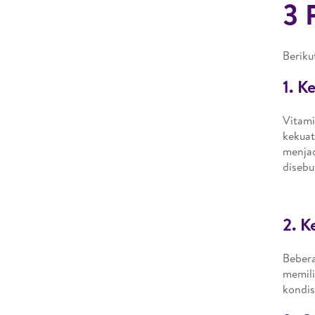
3 
Beriku
1. K
Vitami
kekuat
menjad
disebu
2. K
Bebera
memili
kondis