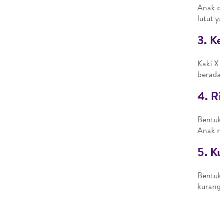
Anak d
lutut 
3. K
Kaki X
berada
4. R
Bentuk
Anak m
5. K
Bentuk
kurang