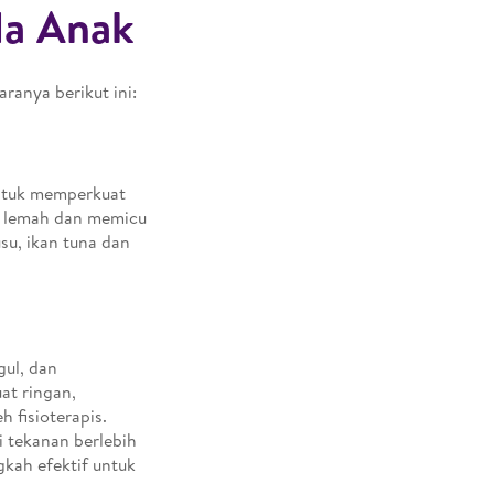
da Anak
ranya berikut ini:
untuk memperkuat
di lemah dan memicu
su, ikan tuna dan
gul, dan
at ringan,
 fisioterapis.
i tekanan berlebih
gkah efektif untuk