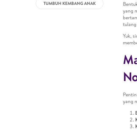
TUMBUH KEMBANG ANAK
Bentuk
yang m
bertam
tulang
Yuk, s
member
Ma
No
Pentin
yang 