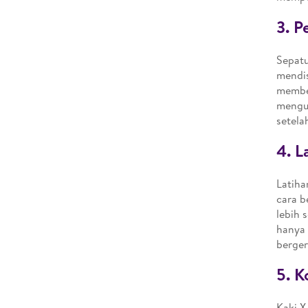
3. 
Sepatu
mendis
membe
mengur
setela
4. L
Latiha
cara b
lebih 
hanya 
berger
5. K
Kaki X