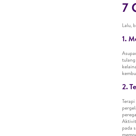
7 
Lalu, 
1. M
Asupan
tulang
kelain
kembun
2. T
Terapi
pergel
perega
Aktivi
pada s
memper