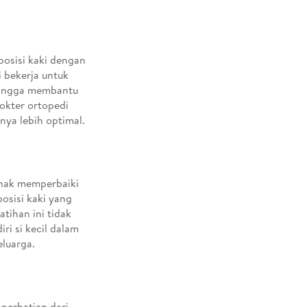
osisi kaki dengan
i bekerja untuk
hingga membantu
okter ortopedi
nya lebih optimal.
anak memperbaiki
osisi kaki yang
atihan ini tidak
ri si kecil dalam
eluarga.
perhatian dari