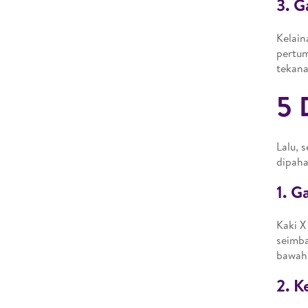
3. 
Kelain
pertum
tekana
5 
Lalu, 
dipaha
1. G
Kaki X
seimba
bawah
2. K