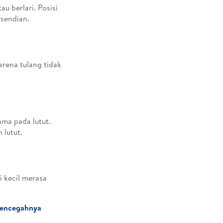
u berlari. Posisi
sendian.
arena tulang tidak
ama pada lutut.
 lutut.
i kecil merasa
 Mencegahnya