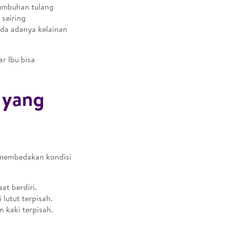
tumbuhan tulang
 seiring
nda adanya kelainan
r Ibu bisa
 yang
 membedakan kondisi
at berdiri.
 lutut terpisah.
 kaki terpisah.