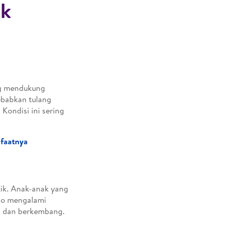
ak
ng mendukung
ebabkan tulang
 Kondisi ini sering
nfaatnya
tik. Anak-anak yang
iko mengalami
uh dan berkembang.