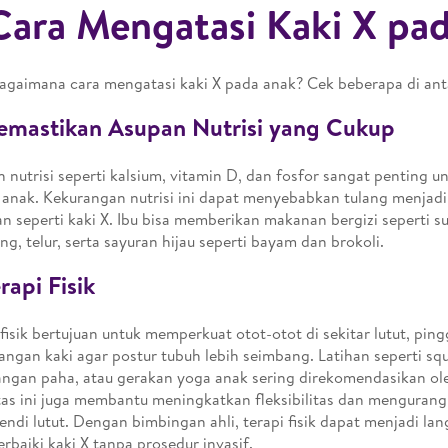
Cara Mengatasi Kaki X pa
bagaimana cara mengatasi kaki X pada anak? Cek beberapa di anta
emastikan Asupan Nutrisi yang Cukup
 nutrisi seperti kalsium, vitamin D, dan fosfor sangat penting 
 anak. Kekurangan nutrisi ini dapat menyebabkan tulang menja
an seperti kaki X. Ibu bisa memberikan makanan bergizi seperti su
g, telur, serta sayuran hijau seperti bayam dan brokoli.
erapi Fisik
 fisik bertujuan untuk memperkuat otot-otot di sekitar lutut, ping
angan kaki agar postur tubuh lebih seimbang. Latihan seperti squ
ngan paha, atau gerakan yoga anak sering direkomendasikan oleh
tas ini juga membantu meningkatkan fleksibilitas dan mengurang
endi lutut. Dengan bimbingan ahli, terapi fisik dapat menjadi lan
baiki kaki X tanpa prosedur invasif.