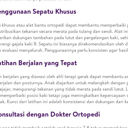
Penggunaan Sepatu Khusus
 khusus atau alat bantu ortopedi dapat membantu memperbaiki p
tribusikan tekanan secara merata pada tulang dan sendi. Alat in
rikan dukungan tambahan pada lutut dan pergelangan kaki, se
angi gejala kaki X. Sepatu ini biasanya direkomendasikan oleh d
h evaluasi menyeluruh. Penggunaannya perlu konsisten agar hasil
atihan Berjalan yang Tepat
n berjalan yang diawasi oleh ahli terapi gerak dapat membantu 
erjalan dan posturnya. Anak diajarkan untuk melangkah dengan p
sejajar, mengurangi tekanan yang tidak merata pada sendi lutut. L
memperbaiki posisi kaki tetapi juga meningkatkan kepercayaan di
ak. Kunci dari latihan ini adalah konsistensi dan dukungan dari k
onsultasi dengan Dokter Ortopedi
 yang tidak membaik setelah anak berusia 7-8 tahun memerlukan 