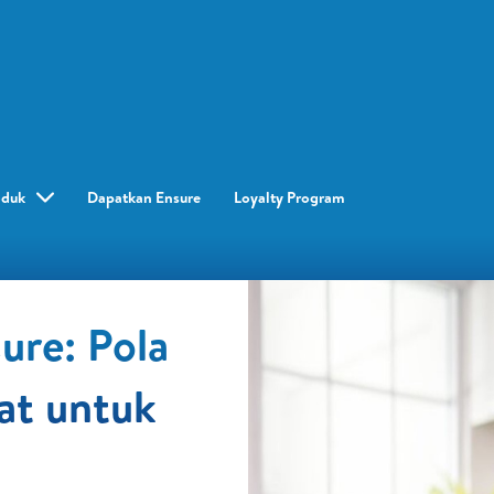
oduk
Dapatkan Ensure
Loyalty Program​
ure: Pola
at untuk