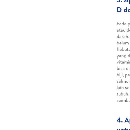
D do
Pada p
atau d
darah.
belum 
Kebutu
yang d
vitami
bisa d
biji, 
salmon
lain s
tubuh.
seimba
4. A
untu