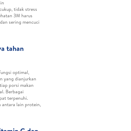
in
 cukup, tidak stress
esehatan 3M harus
 dan sering mencuci
ya tahan
ungsi optimal,
an yang dianjurkan
tiap porsi makan
al. Berbagai
pat terpenuhi.
antara lain protein,
itamin C dan