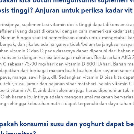
sis tinggi? Anjuran untuk periksa kadar vit
rinsipnya, suplementasi vitamin dosis tinggi dapat dikonsumsi ap
efisiensi yang dapat diketahui dengan cara memeriksa kadar zat g
 Namun hingga saat ini pemeriksaan darah untuk mengetahui kada
banyak, dan jikalau ada harganya tidak/belum terjangkau masya
han vitamin C dan D pada dasarnya dapat dipenuhi dari bahan
ikonsumsi dengan variasi berbagai makanan. Berdasarkan AKG 
n C sebesar 75-90 mg/hari dan vitamin D 600 IU/hari. Bahan m
idapatkan dari berbagai macam buah-buahan dan sayuran seperti 
papaya, manga, sawi hijau, dll. Sedangkan vitamin D bisa kita dapa
, telur, susu, jamur dan pajanan sinar matahari. Selain vitamin C
eperti vitamin A, E, zink dan selenium juga harus dipenuhi untuk
 Oleh karena itu intinya adalah mengonsumsi makanan bervariasi
ng sehingga kebutuhan nutrisi dapat terpenuhi dan daya tahan t
pakah konsumsi susu dan yoghurt dapat b
k imunitas?