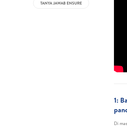
TANYA JAWAB ENSURE
1: B
pand
Di mas