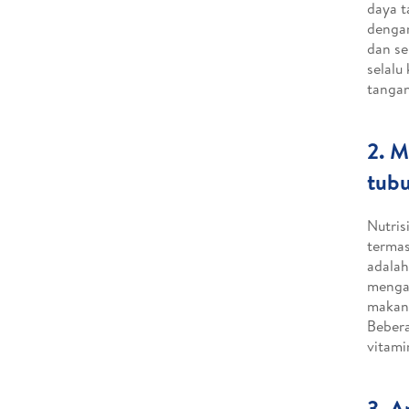
daya t
deng
dan se
selalu
tangan
2. M
tub
Nutris
termas
adalah
mengan
makana
Bebera
vitami
3. A