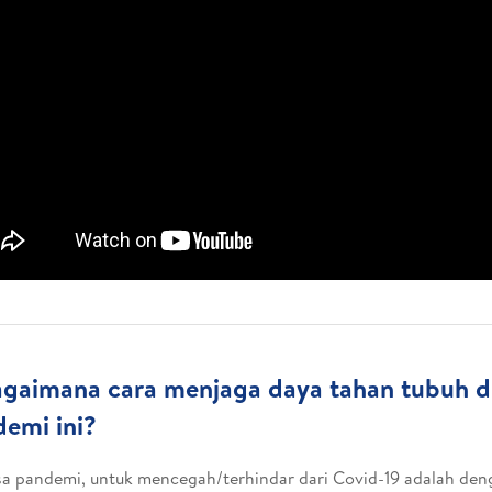
agaimana cara menjaga daya tahan tubuh d
emi ini?
a pandemi, untuk mencegah/terhindar dari Covid-19 adalah den