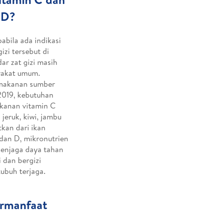
 D?
abila ada indikasi
izi tersebut di
r zat gizi masih
rakat umum.
 makanan sumber
2019, kebutuhan
akanan vitamin C
jeruk, kiwi, jambu
tkan dari ikan
 dan D, mikronutrien
 menjaga daya tahan
 dan bergizi
ubuh terjaga.
ermanfaat