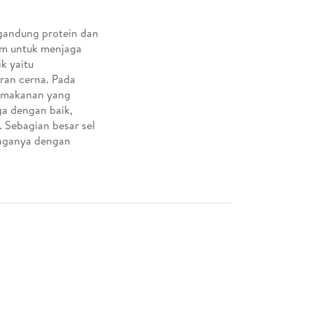
gandung protein dan
ium untuk menjaga
k yaitu
ran cerna. Pada
t/makanan yang
ga dengan baik,
 Sebagian besar sel
jaganya dengan