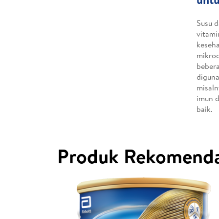
Susu d
vitami
keseha
mikroo
bebera
diguna
misaln
imun d
baik.
Produk Rekomenda