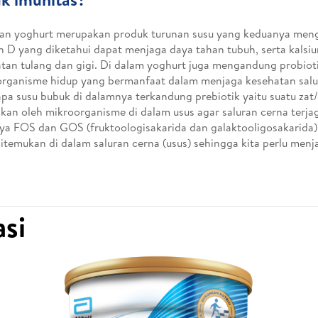
an yoghurt merupakan produk turunan susu yang keduanya men
n D yang diketahui dapat menjaga daya tahan tubuh, serta kals
tan tulang dan gigi. Di dalam yoghurt juga mengandung probioti
rganisme hidup yang bermanfaat dalam menjaga kesehatan salu
pa susu bubuk di dalamnya terkandung prebiotik yaitu suatu za
kan oleh mikroorganisme di dalam usus agar saluran cerna terja
ya FOS dan GOS (fruktoologisakarida dan galaktooligosakarida).
itemukan di dalam saluran cerna (usus) sehingga kita perlu men
si