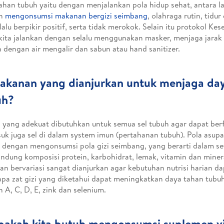
ahan tubuh yaitu dengan menjalankan pola hidup sehat, antara la
an
mengonsumsi makanan bergizi seimbang
, olahraga rutin, tidur
lalu berpikir positif, serta tidak merokok. Selain itu protokol K
 kita jalankan dengan selalu menggunakan masker, menjaga jarak
 dengan air mengalir dan sabun atau hand sanitizer.
akanan yang dianjurkan untuk menjaga da
uh?
i yang adekuat dibutuhkan untuk semua sel tubuh agar dapat berf
uk juga sel di dalam system imun (pertahanan tubuh). Pola asup
 dengan mengonsumsi pola gizi seimbang, yang berarti dalam se
dung komposisi protein, karbohidrat, lemak, vitamin dan miner
n bervariasi sangat dianjurkan agar kebutuhan nutrisi harian da
pa zat gizi yang diketahui dapat meningkatkan daya tahan tubuh 
n A, C, D, E, zink dan selenium.
pakah kita butuh mengonsumsi suplemen v