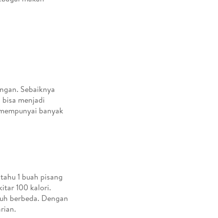
ingan. Sebaiknya
 bisa menjadi
n mempunyai banyak
ahu 1 buah pisang
itar 100 kalori.
jauh berbeda. Dengan
rian.