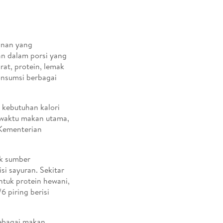
anan yang
n dalam porsi yang
rat, protein, lemak
onsumsi berbagai
 kebutuhan kalori
 waktu makan utama,
 Kementerian
ok sumber
isi sayuran. Sekitar
Untuk protein hewani,
 piring berisi
sebagai makan