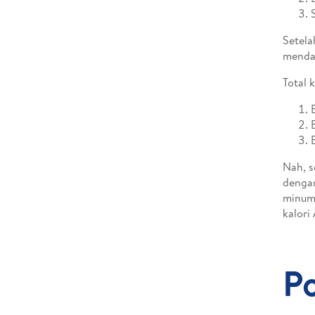
Setela
mendap
Total 
Nah, s
dengan
minuma
kalori
P