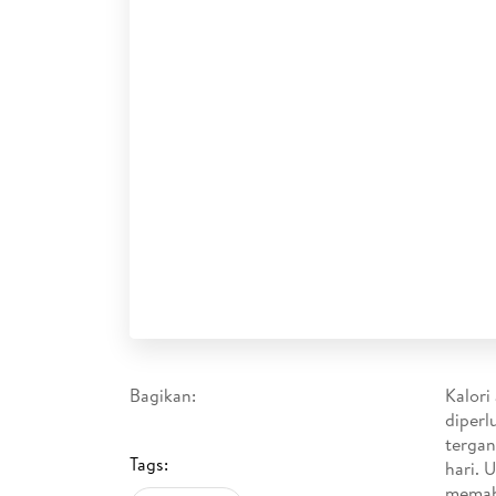
Bagikan:
Kalori
diperl
tergan
Tags:
hari. 
memaha