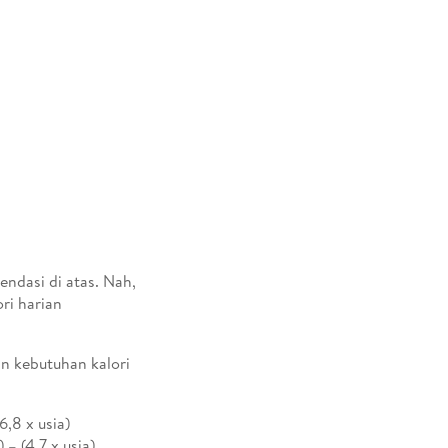
endasi di atas. Nah,
ri harian
 kebutuhan kalori
6,8 x usia)
– (4,7 x usia)