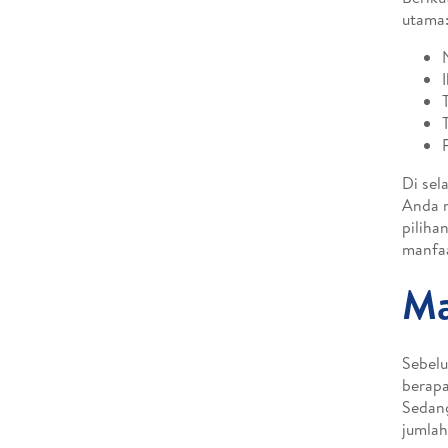
utama
Di sel
Anda m
piliha
manfaa
Ma
Sebelu
berapa
Sedang
jumlah