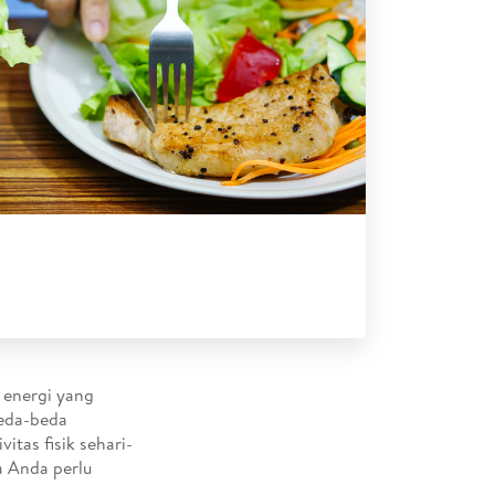
 energi yang
beda-beda
itas fisik sehari-
a Anda perlu