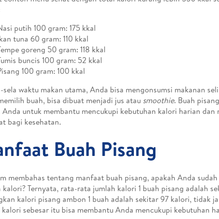
:
Nasi putih 100 gram: 175 kkal
Ikan tuna 60 gram: 110 kkal
Tempe goreng 50 gram: 118 kkal
Tumis buncis 100 gram: 52 kkal
Pisang 100 gram: 100 kkal
a-sela waktu makan utama, Anda bisa mengonsumsi makanan sel
emilih buah, bisa dibuat menjadi jus atau
smoothie
. Buah pisang
n Anda untuk membantu mencukupi kebutuhan kalori harian da
t bagi kesehatan.
nfaat Buah Pisang
m membahas tentang manfaat buah pisang, apakah Anda sudah t
 kalori? Ternyata, rata-rata jumlah kalori 1 buah pisang adalah sek
kan kalori pisang ambon 1 buah adalah sekitar 97 kalori, tidak 
 kalori sebesar itu bisa membantu Anda mencukupi kebutuhan ha