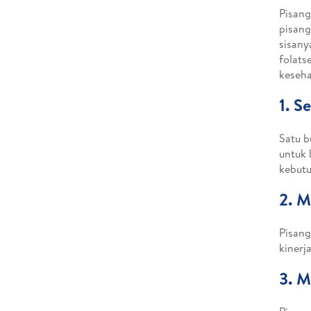
Pisang
pisang
sisany
folats
keseha
1. S
Satu b
untuk 
kebutu
2. M
Pisan
kinerj
3. M