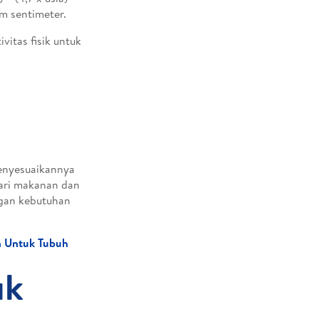
m sentimeter.
vitas fisik untuk
menyesuaikannya
dari makanan dan
ngan kebutuhan
n Untuk Tubuh
uk