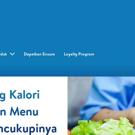
oduk
Dapatkan Ensure
Loyalty Program​
 Kalori
an Menu
ncukupinya