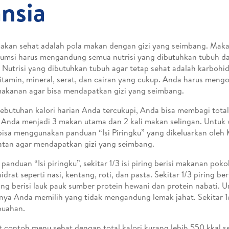
nsia
akan sehat adalah pola makan dengan gizi yang seimbang. Mak
umsi harus mengandung semua nutrisi yang dibutuhkan tubuh da
. Nutrisi yang dibutuhkan tubuh agar tetap sehat adalah karbohid
vitamin, mineral, serat, dan cairan yang cukup. Anda harus meng
makanan agar bisa mendapatkan gizi yang seimbang.
ebutuhan kalori harian Anda tercukupi, Anda bisa membagi total
 Anda menjadi 3 makan utama dan 2 kali makan selingan. Untuk
isa menggunakan panduan “Isi Piringku” yang dikeluarkan oleh
tan agar mendapatkan gizi yang seimbang.
panduan “Isi piringku”, sekitar 1/3 isi piring berisi makanan pok
idrat seperti nasi, kentang, roti, dan pasta. Sekitar 1/3 piring ber
ring berisi lauk pauk sumber protein hewani dan protein nabati. 
nya Anda memilih yang tidak mengandung lemak jahat. Sekitar 1/6
buahan.
t contoh menu sehat dengan total kalori kurang lebih 550 kkal 