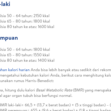
-laki
Usia 50 – 64 tahun: 2150 kkal
Usia 65 – 80 tahun: 1800 kkal
Usia 80 tahun ke atas: 1600 kkal
empuan
Usia 50 – 64 tahun: 1800 kkal
Usia 65 – 80 tahun: 1550 kkal
Usia 80 tahun ke atas: 1400 kkal
han kalori harian
Anda bisa lebih banyak atau sedikit dari rekom
mengetahui kebutuhan kalori Anda, berikut cara menghitung kalo
unakan rumus Harris-Benedict:
a, hitung dulu kalori
Basal Metabolic Rate
(BMR) yang merupakan
l agar organ tubuh bisa berfungsi normal.
BMR laki-laki= 66,5 + (13,7 x berat badan) + (5 x tinggi badan) – (
BMR perempuan= 655 + (9,6 x berat badan) + (1,8 x tinggi badan) 