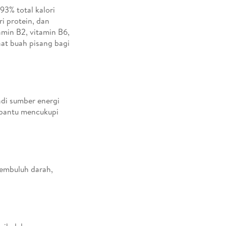
93% total kalori
i protein, dan
amin B2, vitamin B6,
aat buah pisang bagi
di sumber energi
mbantu mencukupi
embuluh darah,