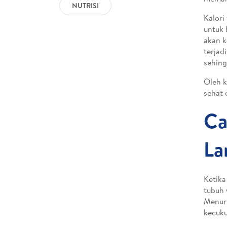
NUTRISI
Kalori
untuk 
akan k
terjad
sehing
Oleh k
sehat 
Ca
La
Ketika
tubuh 
Menuru
kecuku