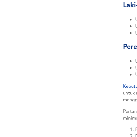
Laki
Per
Kebutu
untuk 
mengg
Pertam
minima