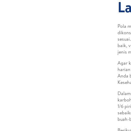
La
Pola m
dikons
sesuai
baik, 
jenis 
Agar k
harian
Anda b
Keseha
Dalam 
karboh
1/6 pi
sebaik
buah-
Beriku