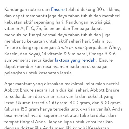
Kandungan nutrisi dari
Ensure
telah didukung 30 uji klinis,
dan dapat membantu jaga daya tahan tubuh dan memberi
kekuatan aktif sepanjang hari. Kandungan nutrisi gizi,
vitamin A, E, C, Zn, Selenium dan Tembaga dapat
mendukung fungsi normal daya tahan tubuh dan juga
membantu kekuatan untuk aktif sehari hari. Selain itu,
Ensure dilengkapi dengan
triple protein
(perpaduan Whey,
Kasein, dan Soya), 14 vitamin & 9 mineral, Omega 3 & 6,
sumber serat serta kadar
laktosa yang rendah
, Ensure
dapat memberikan rasa nyaman pada perut sebagai
pelengkap untuk kesehatan lansia.
Agar manfaat yang dirasakan maksimal, minumlah nutrisi
Abbott Ensure secara rutin dua kali sehari. Abbott Ensure
tersedia dalam dua varian rasa vanila dan cokelat yang
lezat. Ukuran tersedia 150 gram, 400 gram, dan 900 gram
(ukuran 150 gram hanya tersedia untuk varian vanila). Anda
bisa membelinya di supermarket atau toko terdekat dari
tempat tinggal Anda. Jangan lupa untuk konsultasikan
dengan dokter jika Anda memiliki kondisi Kesehatan