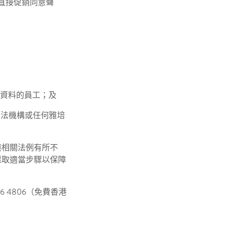
"直接促銷同意聲
該資料的員工；及
司法機構或任何雅培
港相關法例有所不
採取適當步驟以保障
4806（免費香港