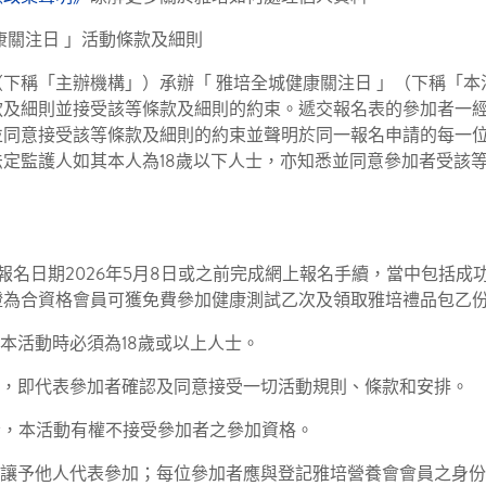
康關注日 」活動條款及細則
下稱「主辦機構」）承辦「 雅培全城健康關注日 」（下稱「本
款及細則並接受該等條款及細則的約束。遞交報名表的參加者一
並同意接受該等條款及細則的約束並聲明於同一報名申請的每一
定監護人如其本人為18歲以下人士，亦知悉並同意參加者受該
止報名日期2026年5月8日或之前完成網上報名手續，當中包括成
證為合資格會員可獲免費參加健康測試乙次及領取雅培禮品包乙
行本活動時必須為18歲或以上人士。
交，即代表參加者確認及同意接受一切活動規則、條款和安排。
者，本活動有權不接受參加者之參加資格。
轉讓予他人代表參加；每位參加者應與登記雅培營養會會員之身