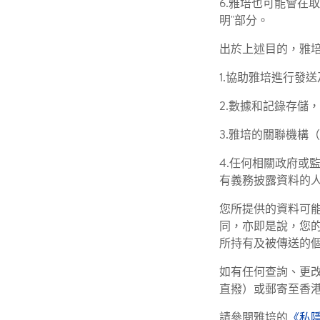
6.雅培也可能會在
明"部分。
出於上述目的，雅
1.協助雅培進行發
2.數據和記錄存儲
3.雅培的關聯機構
4.任何相關政府或
有義務披露資料的
您所提供的資料可
同，亦即是說，您
所持有及被傳送的
如有任何查詢、更改
直撥）或郵寄至香港
請參閱雅培的
《
私