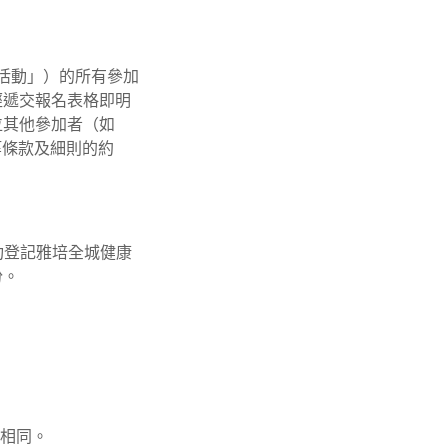
活動」）的所有參加
經遞交報名表格即明
位其他參加者（如
等條款及細則的約
功登記雅培全城健康
份。
份相同。