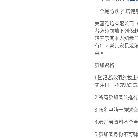
「全城防跌 雅培健
美國雅培有限公司（
者必須閱讀下列條
確表示其本人知悉
有），或其家長或法
束。
參加資格
1.登記者必須於截
關注日，並成功認
2.所有參加者於進
3.報名申請一經遞
4.參加者資料不全
5.參加者身份不可