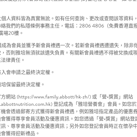
供之個人資料皆為真實無訛。如有任何查詢、更改或查閱該等資料
絡我們的私隱條例事務主任，電話：2806 4806（免費香港直
廣場20樓。
申請成為會員並獲予新會員禮遇一次。若新會員禮遇遭遺失，除非
致，否則雅培無須就該遺失負責。有關新會員禮遇不得被兌換成
其法律責任。
所有入會申請之最終決定權。
，雅培保留最終決定權。
(https://www.family.abbott/hk-zh/) 或「營•獎賞」網站
loyalty.abbottnutrition.com.hk) 登記成為「雅培營養會」會
有機會透過郵寄方式獲得新會員禮遇，例如雅培指定產品的優惠券
機會獲得尊享會員活動及優惠資訊。如您透過「營•獎賞」網站登
資訊、尊享會員活動及優惠資訊；另外如您登記會員時正在懷孕
機會獲得迎新禮品。