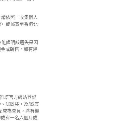
，請依照「收集個人
撥）或郵寄至香港北
你能證明該遺失是因
現金或轉售。如有違
員。如您於雅培官方網站登記
、試飲裝，及/或其
記成為會員，將有機
中或有一名六個月或