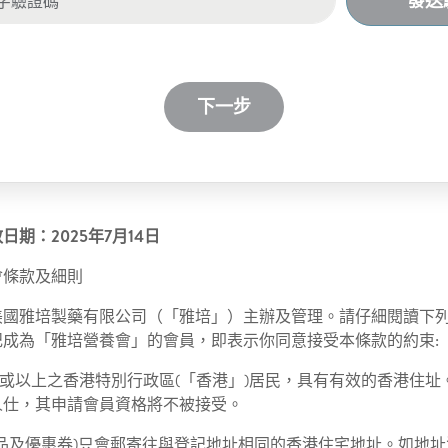
發送
下一步
期：2025年7月14日
會條款及細則
美國雅培製藥有限公司（「雅培」）主辦及管理。請仔細閱讀下
記成為「雅培營養會」的會員，即表示你同意接受本條款的約束:
18歲或以上之香港特別行政區(「香港」)居民，具有有效的香港住
人仕，其申請會員資格將不被接受。
如禮品及優惠券)只會郵寄往與登記地址相同的香港住宅地址。如地