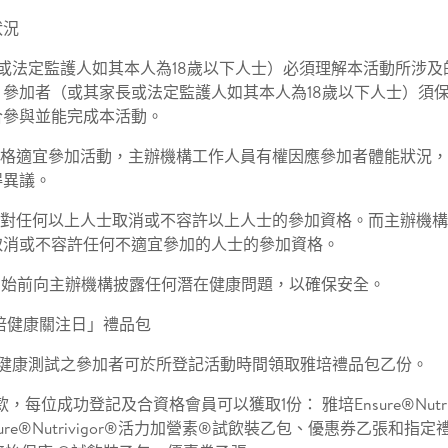
狀況
長或法定監護人如其本人為18歲以下人士）必須理解本活動所涉
參加者（或其家長或法定監護人如其本人為18歲以下人士）須
合參與並能完成本活動。
體格適宜參加活動，主辦機構工作人員有權因應參加者體能狀況
得異議。
利對任何以上人士取消或不容許以上人士的參加資格。而主辦機
取消或不容許任何不適宜參加的人士的參加資格。
開始前向主辦機構披露任何潛在健康問題，以確保安全。
培健康關注日」禮品包
成健康測試之參加者可於所登記活動時間領取雅培禮品包乙份。
，每位成功登記及合資格會員可以獲取1份： 雅培Ensure®Nutri
re®Nutrivigor®活力加營素®​試飲裝乙包、優惠券乙張和指定