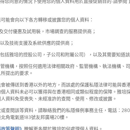
取得您同意的情況下使用您的個人資料用於直接促銷目的-請參閱
培可能會向以下各方轉移或披露您的個人資料：
送及交付優惠及試用裝，市場調查的服務提供商；
，以及技術支援及系統供應的提供商；
（包括雅培的控股公司，子公司和附屬公司），以及其需要知道
監管機構，按照任何適用法律相關政府、監管機構、執法機構、
人所提出的要求。
能會被傳送到香港以外的地方，而該處的保護私隱法律可能與香
的個人資料未必可以獲得與在香港相同或類似程度的保障。雅培
個人資料免受喪失、未經准許的查閱、使用、修改或披露。
或查閱該等資料，請聯絡我們的私隱條例事務主任，電話：2806 
北角電氣道183號友邦廣場20樓。
隱政策聲明
》
瞭解更多關於雅培如何處理個人資料。