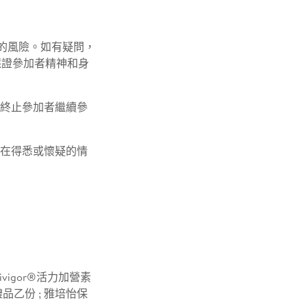
及的風險。如有疑問，
保證參加者精神和身
，終止參加者繼續參
構在得悉或懷疑的情
vigor®活力加營素
禮品乙份 ; 雅培怡保