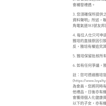
會補發禮遇。
3. 您須確保所提
資料聲明」所述，聯
角電氣道183號友邦
4. 每位人仕只可
雅培的直接原因引
反，雅培有權追究
5. 雅培保留批核
6. 如有任何爭議
註：您可透過雅培官方網站 
(https://www.
為會員，您將同時
他禮品，日後亦有
會獲得個人化健康
以下的子女，亦有