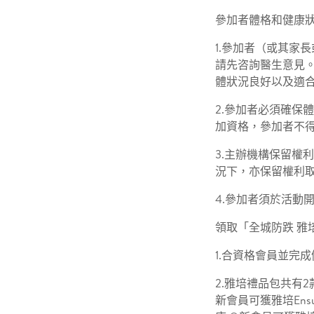
參加者體格和健康
1.參加者（或其家
請先咨詢醫生意見。
體狀況良好以及適
2.參加者必須確保
加資格，參加者不
3.主辦機構保留權
況下，亦保留權利
4.參加者須於活動
領取「全城防跌 雅
1.合資格會員並完
2.雅培禮品包共有2款
新會員可獲雅培Ensu