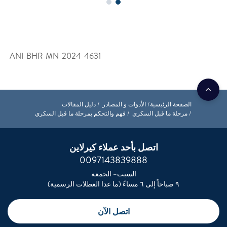
ANI-BHR-MN-2024-4631
سية
الأدوات و المصادر
دليل المقالات
بل السكري
فهم والتحكم بمرحلة ما قبل السكري
اتصل بأحد عملاء كيرلاين
0097143839888
السبت– الجمعة
اتصل الآن