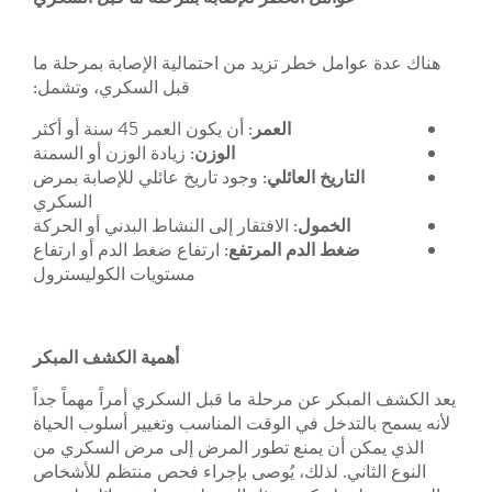
ل خطر تزيد من احتمالية الإصابة بمرحلة ما
قبل السكري، وتشمل:
العمر
: أن يكون العمر 45 سنة أو أكثر
الوزن
: زيادة الوزن أو السمنة
اريخ
العائلي
: وجود تاريخ عائلي للإصابة بمرض
السكري
لخمول
: الافتقار إلى النشاط البدني أو الحركة
ط
الدم
المرتفع
: ارتفاع ضغط الدم أو ارتفاع
مستويات الكوليسترول
أهمية الكشف المبكر
ر عن مرحلة ما قبل السكري أمراً مهماً جداً
دخل في الوقت المناسب وتغيير أسلوب الحياة
أن يمنع تطور المرض إلى مرض السكري من
ي. لذلك، يُوصى بإجراء فحص منتظم للأشخاص