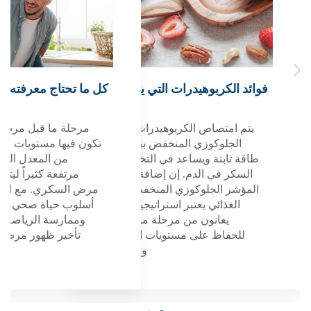
بوهيدرات التي يتم امتصاصها
كل ما تحتاج معرفته عن مرحلة ما قبل
ا
ببطء
مرض السكري
الريا
صاص الكربوهيدرات ذات المؤشر
مرحلة ما قبل مرض السكري هي حالة
ممارس
كوزي المنخفض ببطء، مما يوفر
تكون فيها مستويات السكر في الدم أعلى
أسا
ة ويساعد في التحكم بمستويات
من المعدل الطبيعي ولكنها ليست
تساعد
ي الدم. إن إضافة الأطعمة ذات
مرتفعة كثيراً ليتم تشخيصها على أنها
الدم 
لجلوكوزي المنخفض إلى نظامك
مرض السكري. مع الكشف المبكر واتباع
الأنس
ئي يعتبر استراتيجية مفيدة للذين
أسلوب حياة صحي يشمل التغذية الجيدة
فإن دمج 
نون من مرحلة ما قبل السكري
وممارسة الرياضة ستتمكن من منع أو
سيكون م
ظ على مستويات السكر الصحية
تأخير ظهور مرض السكري من النوع
وتجنب ارتفاعه.
الثاني.
اقرأ أكثر
اقرأ أكثر