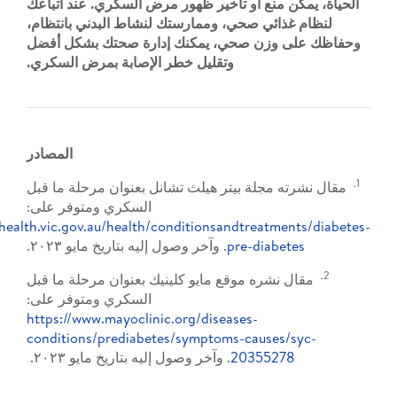
منع أو تأخير ظهور مرض السكري. عند اتباعك
ئي صحي، وممارستك لنشاط البدني بانتظام،
زن صحي، يمكنك إدارة صحتك بشكل أفضل
وتقليل خطر الإصابة بمرض السكري.
المصادر
جلة بيتر هيلث تشانل بعنوان مرحلة ما قبل
السكري ومتوفر على:
https://www.betterhealth.vic.gov.au/health/conditionsandtreat
pre-diab
. وآخر وصول إليه بتاريخ مايو ٢٠٢٣.
ره موقع مايو كلينيك بعنوان مرحلة ما قبل
السكري ومتوفر على:
https://www.mayoclinic.org/diseases-
conditions/prediabetes/symptoms-cause
203552
. وآخر وصول إليه بتاريخ مايو ٢٠٢٣.