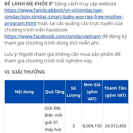
BÉ LANH MẸ KHỎE 8”
bằng cách truy cập website
https://www.family.abbott/vn-vi/similac/get-
similac/join-similac-smart-baby-worries-free-mother-
program.html
hoặc tại các quảng cáo trực tuyến của
chương trình trên Facebook
https://www.facebook.com/similacvietnam
để đăng ký
tham gia chương trình dùng thử miễn phí.
Lưu ý: Người tham gia không cần mua sản phẩm để
tham gia chương trình trải nghiệm này.
VI. GIẢI THƯỞNG
Đơn Giá
Số
Thành Tiền
Nội dung
Quà Tặng
(gồm
Lượng
(gồm VAT)
VAT)
Giải Đặc
Biệt: mỗi
giải 01
3
8,004,150
24,012,450
máy hút