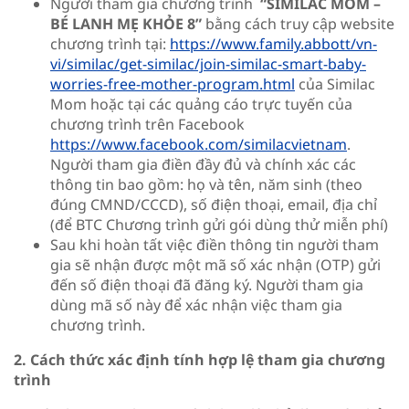
Người tham gia chương trình
“SIMILAC MOM –
BÉ LANH MẸ KHỎE 8”
bằng cách truy cập website
chương trình tại:
https://www.family.abbott/vn-
vi/similac/get-similac/join-similac-smart-baby-
worries-free-mother-program.html
của Similac
Mom hoặc tại các quảng cáo trực tuyến của
chương trình trên Facebook
https://www.facebook.com/similacvietnam
.
Người tham gia điền đầy đủ và chính xác các
thông tin bao gồm: họ và tên, năm sinh (theo
đúng CMND/CCCD), số điện thoại, email, địa chỉ
(để BTC Chương trình gửi gói dùng thử miễn phí)
Sau khi hoàn tất việc điền thông tin người tham
gia sẽ nhận được một mã số xác nhận (OTP) gửi
đến số điện thoại đã đăng ký. Người tham gia
dùng mã số này để xác nhận việc tham gia
chương trình.
2. Cách thức xác định tính hợp lệ tham gia chương
trình