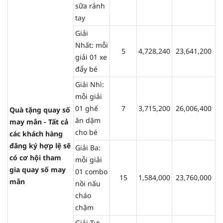
sữa rảnh
tay
Giải
Nhất: mỗi
5
4,728,240
23,641,200
giải 01 xe
đẩy bé
Giải Nhì:
mỗi giải
01 ghế
7
3,715,200
26,006,400
Quà tặng quay số
ăn dặm
may mắn - Tất cả
cho bé
các khách hàng
đăng ký hợp lệ sẽ
Giải Ba:
có cơ hội tham
mỗi giải
gia quay số may
01 combo
15
1,584,000
23,760,000
mắn
nồi nấu
cháo
chậm
Giải Tư: