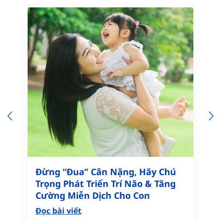
Previous
N
Đừng “Đua” Cân Nặng, Hãy Chú
Trọng Phát Triển Trí Não & Tăng
Cường Miễn Dịch Cho Con
Đọc bài viết