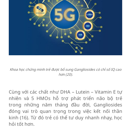
Khoa học chứng minh trẻ được bổ sung Gangliosides có chỉ số IQ cao
hơn (20).
Cùng với các chất như DHA – Lutein – Vitamin E tự
nhiên và 5 HMOs hỗ trợ phát triển não bộ trẻ
trong những năm tháng đầu đời, Gangliosides
đóng vai trò quan trọng trong việc kết nối thần
kinh (16). Từ đó trẻ có thể tư duy nhanh nhạy, học
hỏi tốt hơn.