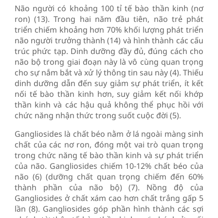
Não người có khoảng 100 tỉ tế bào thần kinh (nơ
ron) (13). Trong hai năm đầu tiên, não trẻ phát
triển chiếm khoảng hơn 70% khối lượng phát triển
não người trưởng thành (14) và hình thành các cấu
trúc phức tạp. Dinh dưỡng đầy đủ, đúng cách cho
não bộ trong giai đoạn này là vô cùng quan trọng
cho sự nắm bắt và xử lý thông tin sau này (4). Thiếu
dinh dưỡng dẫn đến suy giảm sự phát triển, ít kết
nối tế bào thần kinh hơn, suy giảm kết nối khớp
thần kinh và các hậu quả không thể phục hồi với
chức năng nhận thức trong suốt cuộc đời (5).
Gangliosides là chất béo nằm ở lá ngoài màng sinh
chất của các nơ ron, đóng một vai trò quan trọng
trong chức năng tế bào thần kinh và sự phát triển
của não. Gangliosides chiếm 10-12% chất béo của
não (6) (dưỡng chất quan trọng chiếm đến 60%
thành phần của não bộ) (7). Nồng độ của
Gangliosides ở chất xám cao hơn chất trắng gấp 5
lần (8). Gangliosides góp phần hình thành các sợi