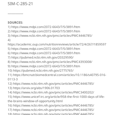
SIM-C-285-21
------------
SOURCES:
1) https://www.mdpi.com/2072-6643/7/5/3891/htm
2) https://www.mdpi.com/2072-6643/7/5/3891/htm
3) https://www.ncbi.nlm.nih.gov/pmc/articles/PMC4446785/
4)
https://academic.oup.com/nutritionreviews/article/72/4/267/1859597
5) https://www.mdpi.com/2072-6643/7/5/3891/htm
6) https://www.mdpi.com/2072-6643/7/5/3891/htm
7) https://pubmed.ncbi.nlm.nih.gov/20329590/
8) https://www.ncbi.nlm.nih.gov/pmc/articles/PMC4393008/
9) https://www.mdpi.com/2072-6643/7/5/3891/htm
10) https://pubmed.ncbi.nlm.nih.gov/2775765/
11) https://bmcnutr.biomedcentral.com/articles/10.1186/s40795-016-
0113-3
12) https://www.ncbi.nlm.nih.gov/pmc/articles/PMC4446785/
13) https://arxiv.org/abs/1906.01703
14) https://www.ncbi.nlm.nih.gov/pmc/articles/PMC3400202/
15) https://www.unicef-irc.org/article/958-the-first-1000-days-of-life-
the-brains-window-of-opportunity.html
16) https://www.ncbi.nlm.nih.gov/pmc/articles/PMC4446785/
17) https://www.ncbi.nlm.nih.gov/pmc/articles/PMC4446785/
18) https://www.ncbi.nlm.nih.gov/pmc/articles/PMC4446785/