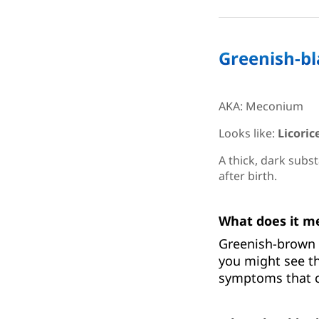
Greenish-bl
AKA: Meconium
Looks like:
Licoric
A thick, dark subst
after birth.
What does it m
Greenish-brown p
you might see th
symptoms that c