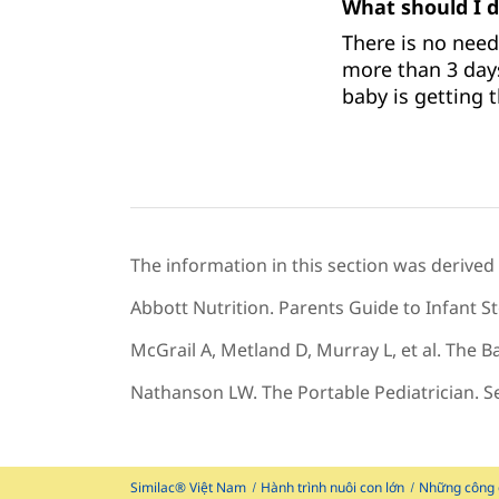
What should I 
There is no need 
more than 3 day
baby is getting 
The information in this section was derived
Abbott Nutrition. Parents Guide to Infant S
McGrail A, Metland D, Murray L, et al. The Ba
Nathanson LW. The Portable Pediatrician. 
Similac® Việt Nam
Hành trình nuôi con lớn
Những công 