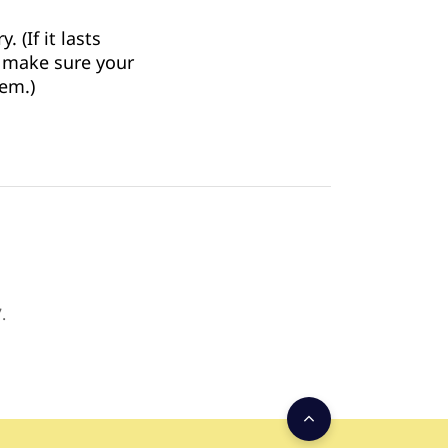
 (If it lasts
o make sure your
tem.)
.