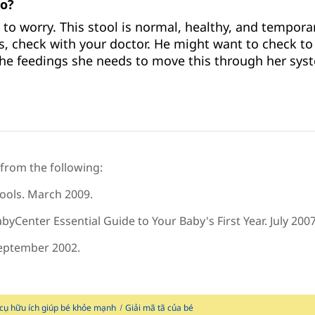
do?
to worry. This stool is normal, healthy, and temporary.
s, check with your doctor. He might want to check t
the feedings she needs to move this through her sys
 from the following:
tools. March 2009.
byCenter Essential Guide to Your Baby's First Year. July 2007
September 2002.
cụ hữu ích giúp bé khỏe mạnh
Giải mã tã của bé