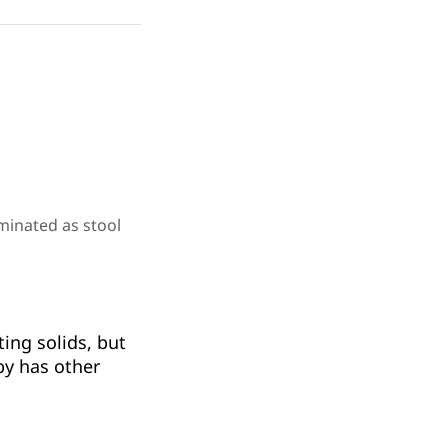
iminated as stool
ing solids, but
by has other