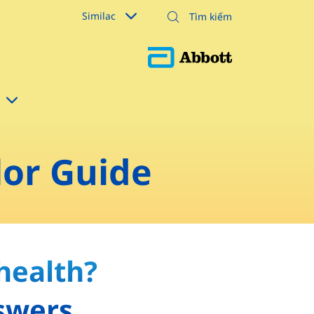
Similac
lor Guide
health?
swers.