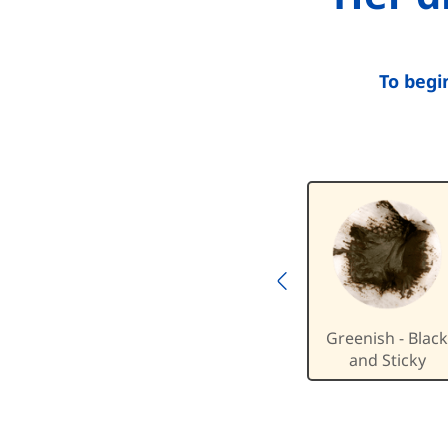
To begi
Previous
lack
Chalky and White
Greenish - Black
and Sticky