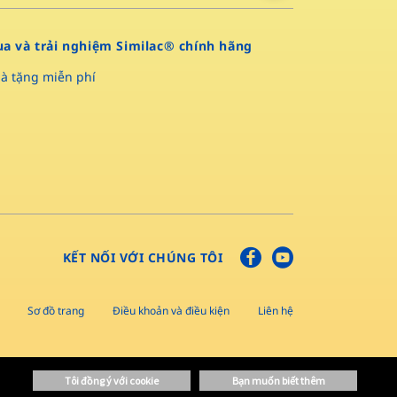
a và trải nghiệm Similac® chính hãng
à tặng miễn phí
KẾT NỐI VỚI CHÚNG TÔI
Sơ đồ trang
Điều khoản và điều kiện
Liên hệ
tôi đồng ý với cookie
bạn muốn biết thêm