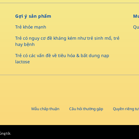
Gợi ý sản phẩm
Mu
Trẻ khỏe mạnh
Qu
Trẻ có nguy cơ đề kháng kém như trẻ sinh mổ, trẻ
hay bệnh
Trẻ có các vấn đề về tiêu hóa & bất dung nạp
lactose
Mẫu chấp thuận
Câu hỏi thường gặp
Quyền riêng tư
úng tôi.