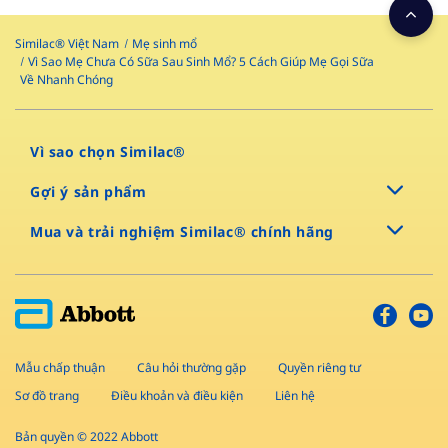
Similac® Việt Nam
Mẹ sinh mổ
Vì Sao Mẹ Chưa Có Sữa Sau Sinh Mổ? 5 Cách Giúp Mẹ Gọi Sữa
Về Nhanh Chóng
Vì sao chọn Similac®
Gợi ý sản phẩm
Mua và trải nghiệm Similac® chính hãng
Mẫu chấp thuận
Câu hỏi thường gặp
Quyền riêng tư
Sơ đồ trang
Điều khoản và điều kiện
Liên hệ
Bản quyền © 2022 Abbott