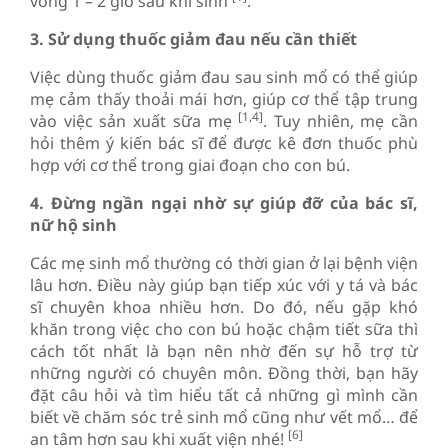
vòng 1 – 2 giờ sau khi sinh
.
3. Sử dụng thuốc giảm đau nếu cần thiết
Việc dùng thuốc giảm đau sau sinh mổ có thể giúp
mẹ cảm thấy thoải mái hơn, giúp cơ thể tập trung
[1,4]
vào việc sản xuất sữa mẹ
. Tuy nhiên, mẹ cần
hỏi thêm ý kiến bác sĩ để được kê đơn thuốc phù
hợp với cơ thể trong giai đoạn cho con bú.
4. Đừng ngần ngại nhờ sự giúp đỡ của bác sĩ,
nữ hộ sinh
Các mẹ sinh mổ thường có thời gian ở lại bệnh viện
lâu hơn. Điều này giúp bạn tiếp xúc với y tá và bác
sĩ chuyên khoa nhiều hơn. Do đó, nếu gặp khó
khăn trong việc cho con bú hoặc chậm tiết sữa thì
cách tốt nhất là bạn nên nhờ đến sự hỗ trợ từ
những người có chuyên môn. Đồng thời, bạn hãy
đặt câu hỏi và tìm hiểu tất cả những gì mình cần
biết về chăm sóc trẻ sinh mổ cũng như vết mổ… để
[6]
an tâm hơn sau khi xuất viện nhé!