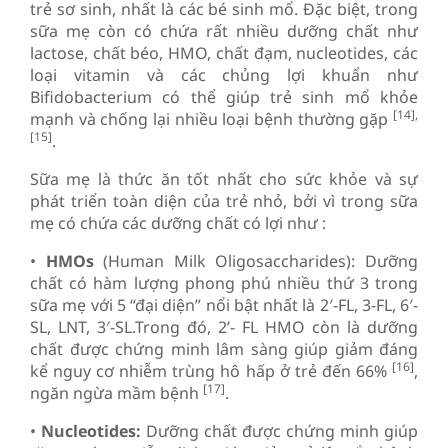
trẻ sơ sinh, nhất là các bé sinh mổ. Đặc biệt, trong
sữa mẹ còn có chứa rất nhiều dưỡng chất như
lactose, chất béo, HMO, chất đạm, nucleotides, các
loại vitamin và các chủng lợi khuẩn như
Bifidobacterium có thể giúp trẻ sinh mổ khỏe
[14],
mạnh và chống lại nhiều loại bệnh thường gặp
[15]
.
Sữa mẹ là thức ăn tốt nhất cho sức khỏe và sự
phát triển toàn diện của trẻ nhỏ, bởi vì trong sữa
mẹ có chứa các dưỡng chất có lợi như :
•
HMOs
(Human Milk Oligosaccharides): Dưỡng
chất có hàm lượng phong phú nhiều thứ 3 trong
sữa mẹ với 5 “đại diện” nổi bật nhất là 2′-FL, 3-FL, 6′-
SL, LNT, 3′-SL.Trong đó, 2’- FL HMO còn là dưỡng
chất được chứng minh lâm sàng giúp giảm đáng
[16]
kể nguy cơ nhiễm trùng hô hấp ở trẻ đến 66%
,
[17]
ngăn ngừa mầm bệnh
.
•
Nucleotides:
Dưỡng chất được chứng minh giúp