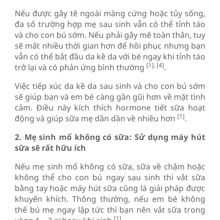
Nếu được gây tê ngoài màng cứng hoặc tủy sống,
đa số trường hợp mẹ sau sinh vẫn có thể tỉnh táo
và cho con bú sớm. Nếu phải gây mê toàn thân, tuy
sẽ mất nhiều thời gian hơn để hồi phục nhưng bạn
vẫn có thể bắt đầu da kề da với bé ngay khi tỉnh táo
[1], [4]
trở lại và có phản ứng bình thường
.
Việc tiếp xúc da kề da sau sinh và cho con bú sớm
sẽ giúp bạn và em bé càng gần gũi hơn về mặt tình
cảm. Điều này kích thích hormone tiết sữa hoạt
[1]
động và giúp sữa mẹ dần dần về nhiều hơn
.
2. Mẹ sinh mổ không có sữa: Sử dụng máy hút
sữa sẽ rất hữu ích
Nếu mẹ sinh mổ không có sữa, sữa về chậm hoặc
không thể cho con bú ngay sau sinh thì vắt sữa
bằng tay hoặc máy hút sữa cũng là giải pháp được
khuyến khích. Thông thường, nếu em bé không
thể bú mẹ ngay lập tức thì bạn nên vắt sữa trong
[1]