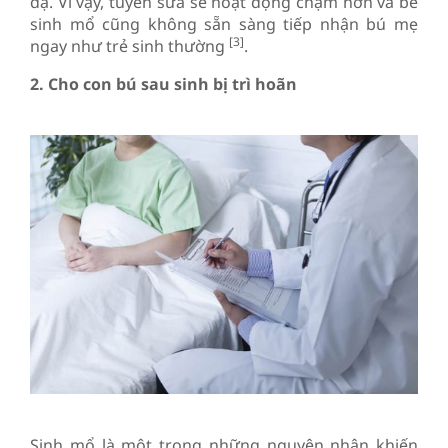
dạ. Vì vậy, tuyến sữa sẽ hoạt động chậm hơn và bé
sinh mổ cũng không sẵn sàng tiếp nhận bú mẹ
[3]
ngay như trẻ sinh thường
.
2. Cho con bú sau sinh bị trì hoãn
Sinh mổ là một trong những nguyên nhân khiến