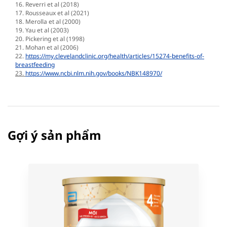
16. Reverri et al (2018)
17. Rousseaux et al (2021)
18. Merolla et al (2000)
19. Yau et al (2003)
20. Pickering et al (1998)
21. Mohan et al (2006)
22.
https://my.clevelandclinic.org/health/articles/15274-benefits-of-
breastfeeding
23.
https://www.ncbi.nlm.nih.gov/books/NBK148970/
Gợi ý sản phẩm