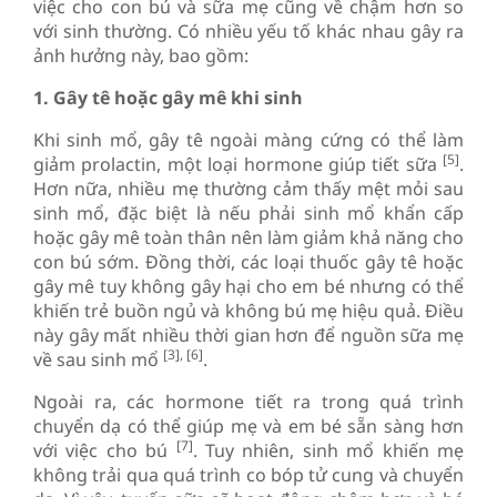
việc cho con bú và sữa mẹ cũng về chậm hơn so
với sinh thường. Có nhiều yếu tố khác nhau gây ra
ảnh hưởng này, bao gồm:
1. Gây tê hoặc gây mê khi sinh
Khi sinh mổ, gây tê ngoài màng cứng có thể làm
[5]
giảm prolactin, một loại hormone giúp tiết sữa
.
Hơn nữa, nhiều mẹ thường cảm thấy mệt mỏi sau
sinh mổ, đặc biệt là nếu phải sinh mổ khẩn cấp
hoặc gây mê toàn thân nên làm giảm khả năng cho
con bú sớm. Đồng thời, các loại thuốc gây tê hoặc
gây mê tuy không gây hại cho em bé nhưng có thể
khiến trẻ buồn ngủ và không bú mẹ hiệu quả. Điều
này gây mất nhiều thời gian hơn để nguồn sữa mẹ
[3], [6]
về sau sinh mổ
.
Ngoài ra, các hormone tiết ra trong quá trình
chuyển dạ có thể giúp mẹ và em bé sẵn sàng hơn
[7]
với việc cho bú
. Tuy nhiên, sinh mổ khiến mẹ
không trải qua quá trình co bóp tử cung và chuyển