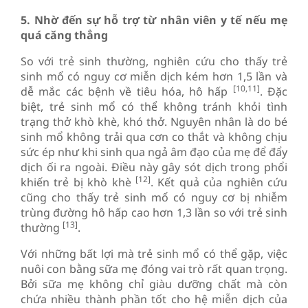
5. Nhờ đến sự hỗ trợ từ nhân viên y tế nếu mẹ
quá căng thẳng
So với trẻ sinh thường, nghiên cứu cho thấy trẻ
sinh mổ có nguy cơ miễn dịch kém hơn 1,5 lần và
[10,11]
dễ mắc các bệnh về tiêu hóa, hô hấp
. Đặc
biệt, trẻ sinh mổ có thể không tránh khỏi tình
trạng thở khò khè, khó thở. Nguyên nhân là do bé
sinh mổ không trải qua cơn co thắt và không chịu
sức ép như khi sinh qua ngả âm đạo của mẹ để đẩy
dịch ối ra ngoài. Điều này gây sót dịch trong phổi
[12]
khiến trẻ bị khò khè
. Kết quả của nghiên cứu
cũng cho thấy trẻ sinh mổ có nguy cơ bị nhiễm
trùng đường hô hấp cao hơn 1,3 lần so với trẻ sinh
[13]
thường
.
Với những bất lợi mà trẻ sinh mổ có thể gặp, việc
nuôi con bằng sữa mẹ đóng vai trò rất quan trọng.
Bởi sữa mẹ không chỉ giàu dưỡng chất mà còn
chứa nhiều thành phần tốt cho hệ miễn dịch của