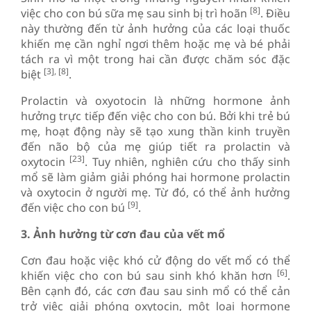
[8]
việc cho con bú sữa mẹ sau sinh bị trì hoãn
. Điều
này thường đến từ ảnh hưởng của các loại thuốc
khiến mẹ cần nghỉ ngơi thêm hoặc mẹ và bé phải
tách ra vì một trong hai cần được chăm sóc đặc
[3], [8]
biệt
.
Prolactin và oxyotocin là những hormone ảnh
hưởng trực tiếp đến việc cho con bú. Bởi khi trẻ bú
mẹ, hoạt động này sẽ tạo xung thần kinh truyền
đến não bộ của mẹ giúp tiết ra prolactin và
[23]
oxytocin
. Tuy nhiên, nghiên cứu cho thấy sinh
mổ sẽ làm giảm giải phóng hai hormone prolactin
và oxytocin ở người mẹ. Từ đó, có thể ảnh hưởng
[9]
đến việc cho con bú
.
3. Ảnh hưởng từ cơn đau của vết mổ
Cơn đau hoặc việc khó cử động do vết mổ có thể
[6]
khiến việc cho con bú sau sinh khó khăn hơn
.
Bên cạnh đó, các cơn đau sau sinh mổ có thể cản
trở việc giải phóng oxytocin, một loại hormone