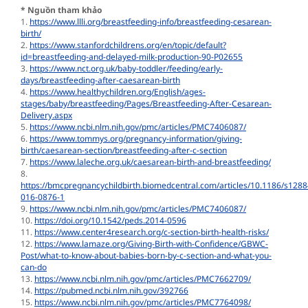
* Nguồn tham khảo
1.
https://www.llli.org/breastfeeding-info/breastfeeding-cesarean-
birth/
2.
https://www.stanfordchildrens.org/en/topic/default?
id=breastfeeding-and-delayed-milk-production-90-P02655
3.
https://www.nct.org.uk/baby-toddler/feeding/early-
days/breastfeeding-after-caesarean-birth
4.
https://www.healthychildren.org/English/ages-
stages/baby/breastfeeding/Pages/Breastfeeding-After-Cesarean-
Delivery.aspx
5.
https://www.ncbi.nlm.nih.gov/pmc/articles/PMC7406087/
6.
https://www.tommys.org/pregnancy-information/giving-
birth/caesarean-section/breastfeeding-after-c-section
7.
https://www.laleche.org.uk/caesarean-birth-and-breastfeeding/
8.
https://bmcpregnancychildbirth.biomedcentral.com/articles/10.1186/s1288
016-0876-1
9.
https://www.ncbi.nlm.nih.gov/pmc/articles/PMC7406087/
10.
https://doi.org/10.1542/peds.2014-0596
11.
https://www.center4research.org/c-section-birth-health-risks/
12.
https://www.lamaze.org/Giving-Birth-with-Confidence/GBWC-
Post/what-to-know-about-babies-born-by-c-section-and-what-you-
can-do
13.
https://www.ncbi.nlm.nih.gov/pmc/articles/PMC7662709/
14.
https://pubmed.ncbi.nlm.nih.gov/392766
15.
https://www.ncbi.nlm.nih.gov/pmc/articles/PMC7764098/