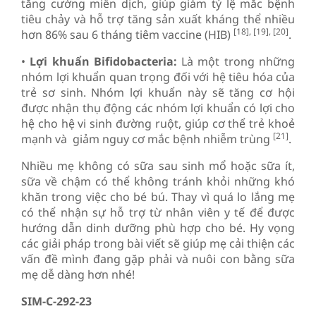
tăng cường miễn dịch, giúp giảm tỷ lệ mắc bệnh
tiêu chảy và hỗ trợ tăng sản xuất kháng thể nhiều
[18], [19], [20]
hơn 86% sau 6 tháng tiêm vaccine (HIB)
.
•
Lợi khuẩn Bifidobacteria:
Là một trong những
nhóm lợi khuẩn quan trọng đối với hệ tiêu hóa của
trẻ sơ sinh. Nhóm lợi khuẩn này sẽ tăng cơ hội
được nhận thụ động các nhóm lợi khuẩn có lợi cho
hệ cho hệ vi sinh đường ruột, giúp cơ thể trẻ khoẻ
[21]
mạnh và giảm nguy cơ mắc bệnh nhiễm trùng
.
Nhiều mẹ không có sữa sau sinh mổ hoặc sữa ít,
sữa về chậm có thể không tránh khỏi những khó
khăn trong việc cho bé bú. Thay vì quá lo lắng mẹ
có thể nhận sự hỗ trợ từ nhân viên y tế để được
hướng dẫn dinh dưỡng phù hợp cho bé. Hy vọng
các giải pháp trong bài viết sẽ giúp mẹ cải thiện các
vấn đề mình đang gặp phải và nuôi con bằng sữa
mẹ dễ dàng hơn nhé!
SIM-C-292-23