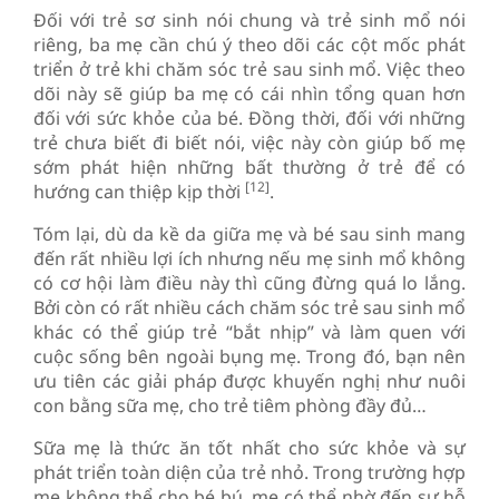
Đối với trẻ sơ sinh nói chung và trẻ sinh mổ nói
riêng, ba mẹ cần chú ý theo dõi các cột mốc phát
triển ở trẻ khi chăm sóc trẻ sau sinh mổ. Việc theo
dõi này sẽ giúp ba mẹ có cái nhìn tổng quan hơn
đối với sức khỏe của bé. Đồng thời, đối với những
trẻ chưa biết đi biết nói, việc này còn giúp bố mẹ
sớm phát hiện những bất thường ở trẻ để có
[12]
hướng can thiệp kịp thời
.
Tóm lại, dù da kề da giữa mẹ và bé sau sinh mang
đến rất nhiều lợi ích nhưng nếu mẹ sinh mổ không
có cơ hội làm điều này thì cũng đừng quá lo lắng.
Bởi còn có rất nhiều cách chăm sóc trẻ sau sinh mổ
khác có thể giúp trẻ “bắt nhịp” và làm quen với
cuộc sống bên ngoài bụng mẹ. Trong đó, bạn nên
ưu tiên các giải pháp được khuyến nghị như nuôi
con bằng sữa mẹ, cho trẻ tiêm phòng đầy đủ…
Sữa mẹ là thức ăn tốt nhất cho sức khỏe và sự
phát triển toàn diện của trẻ nhỏ. Trong trường hợp
mẹ không thể cho bé bú, mẹ có thể nhờ đến sự hỗ