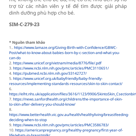
trợ từ các nhân viên y tế để tìm được giải pháp
dinh dưỡng phù hợp cho bé.
SIM-C-279-23
* Nguồn tham khảo
1..
https://www.lamaze.org/Giving-Birth-with-Confidence/GBWC-
Post/what-to-know-about-babies-born-by-c-section-and-what-you-
can-do
2.
https://www.unicef.org/vietnam/media/8776/file/.pdf
3.
https://www.ncbi.nlm.nih.gov/pmc/articles/PMC3110651/
4.
https://pubmed.ncbi.nlm.nih.gov/33142727/
5.
https://www.unicef.org.uk/babyfriendly/baby-friendly-
resources/implementing-standards-resources/skin-to-skin-contact/
6.
https://elht.nhs.uk/application/files/3616/1123/9906/SkintoSkin_Csectionbi
7.
https://news.sanfordhealth.org/childrens/the-importance-of-skin-
to-skin-after-delivery-you-should-know/
8.
https://www.betterhealth.vic.gov.au/health/healthyliving/breastfeeding-
deciding-when-to-stop
9.
https://www.ncbi.nlm.nih.gov/pmc/articles/PMC3586783/
10.
https://americanpregnancy.org/healthy-pregnancy/first-year-of-
life/whats-in-breastmilk/