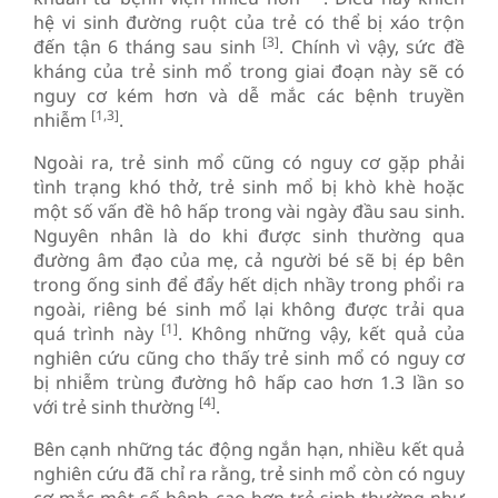
hệ vi sinh đường ruột của trẻ có thể bị xáo trộn
[3]
đến tận 6 tháng sau sinh
. Chính vì vậy, sức đề
kháng của trẻ sinh mổ trong giai đoạn này sẽ có
nguy cơ kém hơn và dễ mắc các bệnh truyền
[1,3]
nhiễm
.
Ngoài ra, trẻ sinh mổ cũng có nguy cơ gặp phải
tình trạng khó thở, trẻ sinh mổ bị khò khè hoặc
một số vấn đề hô hấp trong vài ngày đầu sau sinh.
Nguyên nhân là do khi được sinh thường qua
đường âm đạo của mẹ, cả người bé sẽ bị ép bên
trong ống sinh để đẩy hết dịch nhầy trong phổi ra
ngoài, riêng bé sinh mổ lại không được trải qua
[1]
quá trình này
. Không những vậy, kết quả của
nghiên cứu cũng cho thấy trẻ sinh mổ có nguy cơ
bị nhiễm trùng đường hô hấp cao hơn 1.3 lần so
[4]
với trẻ sinh thường
.
Bên cạnh những tác động ngắn hạn, nhiều kết quả
nghiên cứu đã chỉ ra rằng, trẻ sinh mổ còn có nguy