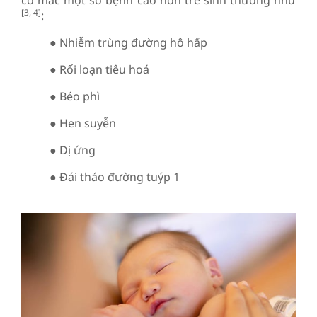
cơ mắc một số bệnh cao hơn trẻ sinh thường như
[3, 4]
:
● Nhiễm trùng đường hô hấp
● Rối loạn tiêu hoá
● Béo phì
● Hen suyễn
● Dị ứng
● Đái tháo đường tuýp 1