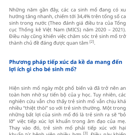
Những năm gần đây, các ca sinh mổ đang có xu
hướng tăng nhanh, chiếm tới 34,4% trên tổng số ca
sinh trong nước (Theo đánh giá điều tra của Tổng
cục Thống kê Việt Nam (MICS) năm 2020 – 2021).
Điều này cũng khiến việc chăm sóc trẻ sinh mổ trở
[2]
thành chủ đề đáng được quan tâm
.
Phương pháp tiếp xúc da kề da mang đến
lợi ích gì cho bé sinh mổ?
Hiện sinh mổ ngày một phổ biến và đã trở nên an
toàn hơn nhờ sự tiến bộ của y học. Tuy nhiên, các
nghiên cứu vẫn cho thấy trẻ sinh mổ vẫn chịu khá
nhiều “thiệt thòi” so với trẻ sinh thường. Một trong
những bất lợi của sinh mổ đó là trẻ sinh ra sẽ “bỏ
lỡ” việc tiếp xúc lợi khuẩn trong âm đạo của mẹ.
Thay vào đó, trẻ sinh mổ phải tiếp xúc với hại
[3]
khuẩn từ bệnh viện nhiều hơn
. Điều này khiến