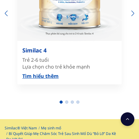
Previous
N
Similac 4
Trẻ 2-6 tuổi
Lựa chọn cho trẻ khỏe mạnh
Tìm hiểu thêm
Similac® Việt Nam
Mẹ sinh mổ
Bí Quyết Giúp Mẹ Chăm Sóc Trẻ Sau Sinh Mổ Dù “Bỏ Lỡ” Da Kề