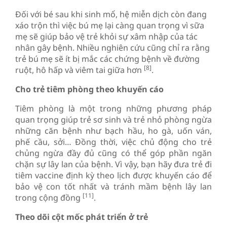
Đối với bé sau khi sinh mổ, hệ miễn dịch còn đang
xáo trộn thì việc bú mẹ lại càng quan trọng vì sữa
mẹ sẽ giúp bảo vệ trẻ khỏi sự xâm nhập của tác
nhân gây bệnh. Nhiều nghiên cứu cũng chỉ ra rằng
trẻ bú mẹ sẽ ít bị mắc các chứng bệnh về đường
[8]
ruột, hô hấp và viêm tai giữa hơn
.
Cho trẻ tiêm phòng theo khuyến cáo
Tiêm phòng là một trong những phương pháp
quan trọng giúp trẻ sơ sinh và trẻ nhỏ phòng ngừa
những căn bệnh như bạch hầu, ho gà, uốn ván,
phế cầu, sởi… Đồng thời, việc chủ động cho trẻ
chủng ngừa đầy đủ cũng có thể góp phần ngăn
chặn sự lây lan của bệnh. Vì vậy, bạn hãy đưa trẻ đi
tiêm vaccine định kỳ theo lịch được khuyến cáo để
bảo vệ con tốt nhất và tránh mầm bệnh lây lan
[11]
trong cộng đồng
.
Theo dõi cột mốc phát triển ở trẻ